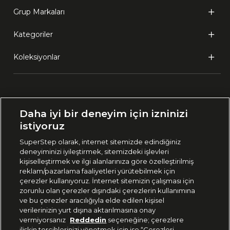
Grup Markaları
Kategoriler
Koleksiyonlar
Ülke Seçimi:
Daha iyi bir deneyim için izninizi
🇹🇷
Türkiye
istiyoruz
SuperStep olarak, internet sitemizde edindiğiniz
deneyiminizi iyileştirmek, sitemizdeki işlevleri
444 37 36
kişiselleştirmek ve ilgi alanlarınıza göre özelleştirilmiş
reklam/pazarlama faaliyetleri yürütebilmek için
çerezler kullanıyoruz. İnternet sitemizin çalışması için
zorunlu olan çerezler dışındaki çerezlerin kullanımına
Uygulamadan Takip Edin
ve bu çerezler aracılığıyla elde edilen kişisel
verilerinizin yurt dışına aktarılmasına onay
vermiyorsanız
Reddedin
seçeneğine; çerezlere
ilişkin tercihlerinizi yönetmek için ise “Çerezleri