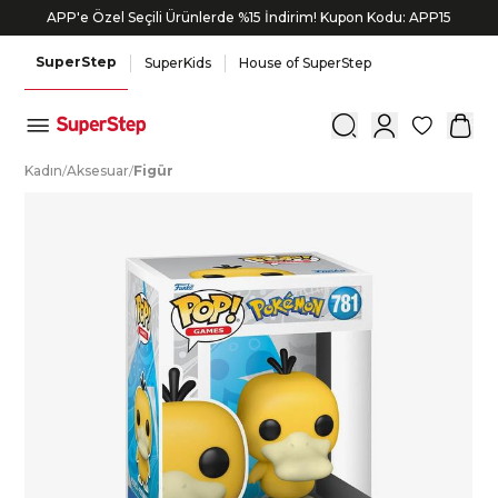
APP'e Özel Seçili Ürünlerde %15 İndirim! Kupon Kodu: APP15
SuperStep
SuperKids
House of SuperStep
0
K
adın
/
A
ksesuar
/
F
igür