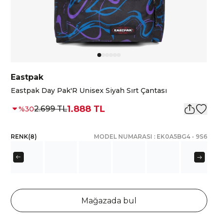
Eastpak
Eastpak Day Pak'R Unisex Siyah Sırt Çantası
1.888 TL
2.699 TL
%
30
RENK
(
8
)
MODEL NUMARASI :
EK0A5BG4
-
9S6
Mağazada bul