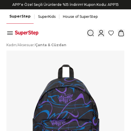
APP'e Özel Seçili Ürünlerde %15 İndirim! Kupon Kodu: APP15
SuperStep
SuperKids
House of SuperStep
0
K
adın
/
A
ksesuar
/
Ç
anta
&
C
üzdan