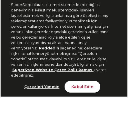
SuperStep olarak, internet sitemizde edindiğiniz
deneyiminizi iyileştirmek, sitemizdeki işlevleri
444 37 36
kişiselleştirmek ve ilgi alanlarınıza göre özelleştirilmiş
reklam/pazarlama faaliyetleri yürütebilmek için
çerezler kullanıyoruz. İnternet sitemizin çalışması için
zorunlu olan çerezler dışındaki çerezlerin kullanımına
Uygulamadan Takip Edin
ve bu çerezler aracılığıyla elde edilen kişisel
verilerinizin yurt dışına aktarılmasına onay
vermiyorsanız
Reddedin
seçeneğine; çerezlere
ilişkin tercihlerinizi yönetmek için ise “Çerezleri
Yönetin” butonuna tıklayabilirsiniz. Çerezler ile kişisel
verilerinizin işlenmesine dair detaylı bilgi almak için
Bizi Takip Edin
SuperStep Website Çerez Politikamızı
ziyaret
edebilirsiniz.
Son 10 Günün En Düşük Fiyatı
Gelince Haber Ver
Çerezleri Yönetin
Kabul Edin
1.888 TL