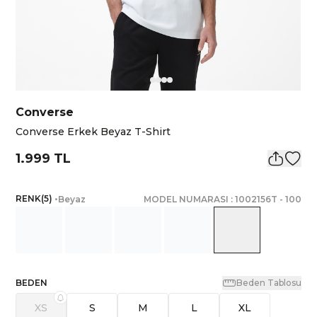
Converse
Converse Erkek Beyaz T-Shirt
1.999 TL
RENK
(
5
)
•
Beyaz
MODEL NUMARASI :
1002156T
-
100
BEDEN
Beden Tablosu
XS
S
M
L
XL