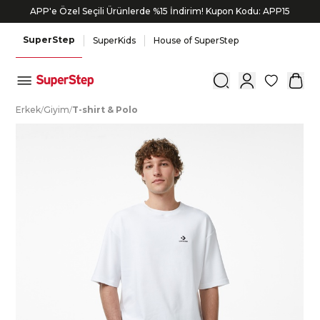
APP'e Özel Seçili Ürünlerde %15 İndirim! Kupon Kodu: APP15
SuperStep
SuperKids
House of SuperStep
0
E
rkek
/
G
iyim
/
T
-shirt
&
P
olo