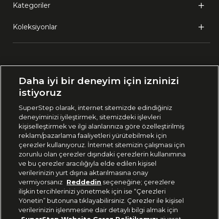
Kategoriler
Koleksiyonlar
Ülke Seçimi:
Daha iyi bir deneyim için izninizi
🇹🇷
Türkiye
istiyoruz
SuperStep olarak, internet sitemizde edindiğiniz
deneyiminizi iyileştirmek, sitemizdeki işlevleri
444 37 36
kişiselleştirmek ve ilgi alanlarınıza göre özelleştirilmiş
reklam/pazarlama faaliyetleri yürütebilmek için
çerezler kullanıyoruz. İnternet sitemizin çalışması için
zorunlu olan çerezler dışındaki çerezlerin kullanımına
Uygulamadan Takip Edin
ve bu çerezler aracılığıyla elde edilen kişisel
verilerinizin yurt dışına aktarılmasına onay
vermiyorsanız
Reddedin
seçeneğine; çerezlere
ilişkin tercihlerinizi yönetmek için ise “Çerezleri
Yönetin” butonuna tıklayabilirsiniz. Çerezler ile kişisel
verilerinizin işlenmesine dair detaylı bilgi almak için
Bizi Takip Edin