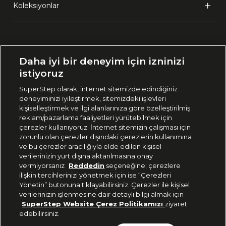
Koleksiyonlar
Ülke Seçimi:
Daha iyi bir deneyim için izninizi
🇹🇷
Türkiye
istiyoruz
SuperStep olarak, internet sitemizde edindiğiniz
deneyiminizi iyileştirmek, sitemizdeki işlevleri
444 37 36
kişiselleştirmek ve ilgi alanlarınıza göre özelleştirilmiş
reklam/pazarlama faaliyetleri yürütebilmek için
çerezler kullanıyoruz. İnternet sitemizin çalışması için
zorunlu olan çerezler dışındaki çerezlerin kullanımına
Uygulamadan Takip Edin
ve bu çerezler aracılığıyla elde edilen kişisel
verilerinizin yurt dışına aktarılmasına onay
vermiyorsanız
Reddedin
seçeneğine; çerezlere
ilişkin tercihlerinizi yönetmek için ise “Çerezleri
Yönetin” butonuna tıklayabilirsiniz. Çerezler ile kişisel
verilerinizin işlenmesine dair detaylı bilgi almak için
Bizi Takip Edin
SuperStep Website Çerez Politikamızı
ziyaret
edebilirsiniz.
Son 10 Günün En Düşük Fiyatı