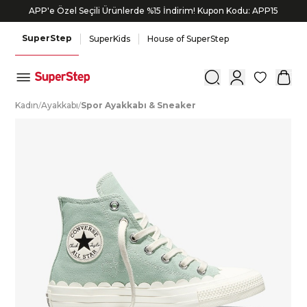
APP'e Özel Seçili Ürünlerde %15 İndirim! Kupon Kodu: APP15
SuperStep
SuperKids
House of SuperStep
0
K
adın
/
A
yakkabı
/
S
por
A
yakkabı
&
S
neaker