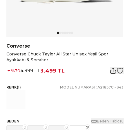
Converse
Converse Chuck Taylor All Star Unisex Yeşil Spor
Ayakkabı & Sneaker
3.499 TL
4.999 TL
%
30
RENK
(
1
)
MODEL NUMARASI :
A21857C
-
343
BEDEN
Beden Tablosu