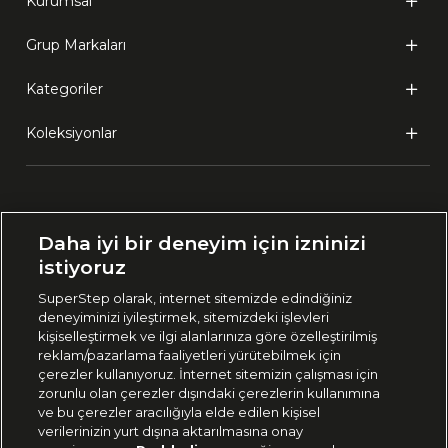
Kurumsal
Grup Markaları
Kategoriler
Koleksiyonlar
Ülke Seçimi:
Daha iyi bir deneyim için izninizi
🇹🇷
Türkiye
istiyoruz
SuperStep olarak, internet sitemizde edindiğiniz
deneyiminizi iyileştirmek, sitemizdeki işlevleri
444 37 36
kişiselleştirmek ve ilgi alanlarınıza göre özelleştirilmiş
reklam/pazarlama faaliyetleri yürütebilmek için
çerezler kullanıyoruz. İnternet sitemizin çalışması için
zorunlu olan çerezler dışındaki çerezlerin kullanımına
Uygulamadan Takip Edin
ve bu çerezler aracılığıyla elde edilen kişisel
verilerinizin yurt dışına aktarılmasına onay