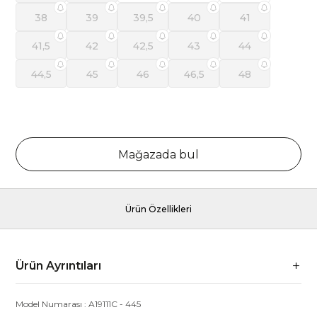
38
39
39,5
40
41
41,5
42
42,5
43
44
44,5
45
46
46,5
48
Mağazada bul
Ürün Özellikleri
Ürün Ayrıntıları
Model Numarası :
A19111C
-
445