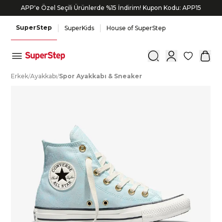
APP'e Özel Seçili Ürünlerde %15 İndirim! Kupon Kodu: APP15
SuperStep
SuperKids
House of SuperStep
0
E
rkek
/
A
yakkabı
/
S
por
A
yakkabı
&
S
neaker