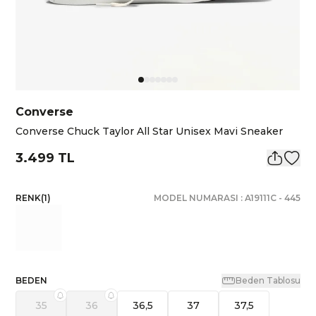
Converse
Converse Chuck Taylor All Star Unisex Mavi Sneaker
3.499 TL
RENK
(
1
)
MODEL NUMARASI :
A19111C
-
445
BEDEN
Beden Tablosu
35
36
36,5
37
37,5