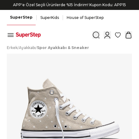
APP'e Özel Seçili Ürünlerde %15 İndirim! Kupon Kodu: APP15
Bonus kartlara özel vade farksız taksit seçenekleri!
SuperStep
SuperKids
House of SuperStep
0
E
rkek
/
A
yakkabı
/
S
por
A
yakkabı
&
S
neaker