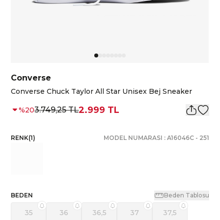
Converse
Converse Chuck Taylor All Star Unisex Bej Sneaker
2.999 TL
3.749,25 TL
%
20
RENK
(
1
)
MODEL NUMARASI :
A16046C
-
251
BEDEN
Beden Tablosu
35
36
36,5
37
37,5