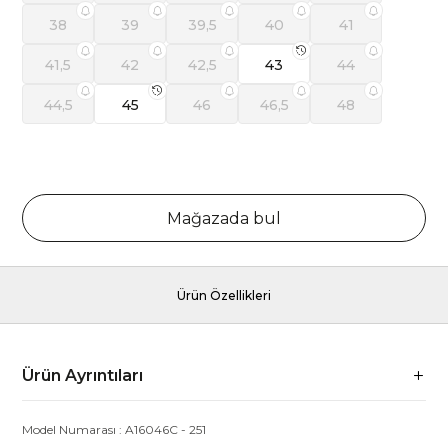
38
39
39,5
40
41
41,5
42
42,5
43
44
44,5
45
46
46,5
48
Mağazada bul
Ürün Özellikleri
Ürün Ayrıntıları
Model Numarası :
A16046C
-
251