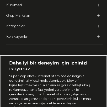
Kurumsal
Grup Markaları
Kategoriler
Koleksiyonlar
Ülke Seçimi:
Daha iyi bir deneyim için izninizi
🇹🇷
Türkiye
istiyoruz
SuperStep olarak, internet sitemizde edindiğiniz
deneyiminizi iyileştirmek, sitemizdeki işlevleri
444 37 36
kişiselleştirmek ve ilgi alanlarınıza göre özelleştirilmiş
reklam/pazarlama faaliyetleri yürütebilmek için
çerezler kullanıyoruz. İnternet sitemizin çalışması için
zorunlu olan çerezler dışındaki çerezlerin kullanımına
Uygulamadan Takip Edin
ve bu çerezler aracılığıyla elde edilen kişisel