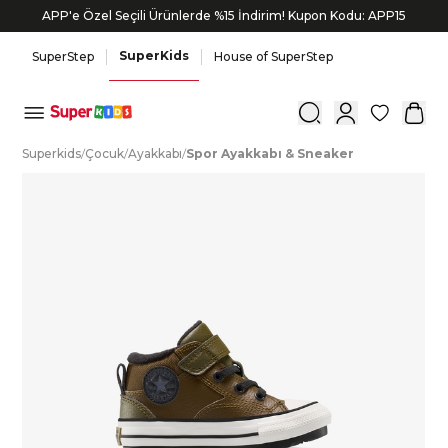
APP'e Özel Seçili Ürünlerde %15 İndirim! Kupon Kodu: APP15
SuperKids
SuperStep
House of SuperStep
0
S
uperkids
/
Ç
ocuk
/
A
yakkabı
/
S
por
A
yakkabı
&
S
neaker