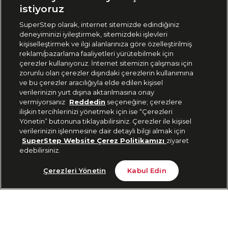
🇹🇷
Türkiye
istiyoruz
SuperStep olarak, internet sitemizde edindiğiniz
deneyiminizi iyileştirmek, sitemizdeki işlevleri
444 37 36
kişiselleştirmek ve ilgi alanlarınıza göre özelleştirilmiş
reklam/pazarlama faaliyetleri yürütebilmek için
çerezler kullanıyoruz. İnternet sitemizin çalışması için
zorunlu olan çerezler dışındaki çerezlerin kullanımına
Uygulamadan Takip Edin
ve bu çerezler aracılığıyla elde edilen kişisel
verilerinizin yurt dışına aktarılmasına onay
vermiyorsanız
Reddedin
seçeneğine; çerezlere
ilişkin tercihlerinizi yönetmek için ise “Çerezleri
Yönetin” butonuna tıklayabilirsiniz. Çerezler ile kişisel
verilerinizin işlenmesine dair detaylı bilgi almak için
Bizi Takip Edin
SuperStep Website Çerez Politikamızı
ziyaret
edebilirsiniz.
Son 10 Günün En Düşük Fiyatı
Sepete Ekle
Çerezleri Yönetin
Kabul Edin
1.999 TL