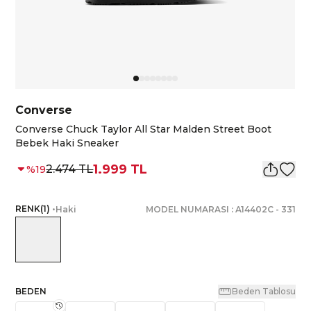
Converse
Converse Chuck Taylor All Star Malden Street Boot
Bebek Haki Sneaker
1.999 TL
2.474 TL
%
19
RENK
(
1
)
•
Haki
MODEL NUMARASI :
A14402C
-
331
BEDEN
Beden Tablosu