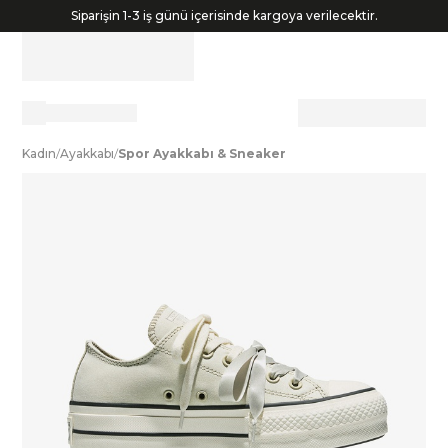
Siparişin 1-3 iş günü içerisinde kargoya verilecektir.
K
adın
/
A
yakkabı
/
S
por
A
yakkabı
&
S
neaker