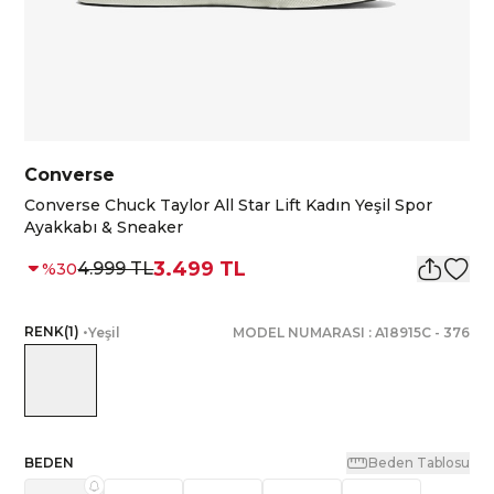
Converse
Converse Chuck Taylor All Star Lift Kadın Yeşil Spor
Ayakkabı & Sneaker
3.499 TL
4.999 TL
%
30
RENK
(
1
)
•
Yeşil
MODEL NUMARASI :
A18915C
-
376
BEDEN
Beden Tablosu