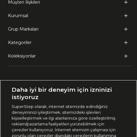
Müşteri İlişkileri
Kurumsal
Grup Markaları
Kategoriler
Koleksiyonlar
Ülke Seçimi:
Daha iyi bir deneyim için izninizi
🇹🇷
Türkiye
istiyoruz
SuperStep olarak, internet sitemizde edindiğiniz
deneyiminizi iyileştirmek, sitemizdeki işlevleri
444 37 36
kişiselleştirmek ve ilgi alanlarınıza göre özelleştirilmiş
reklam/pazarlama faaliyetleri yürütebilmek için
çerezler kullanıyoruz. İnternet sitemizin çalışması için
zorunlu olan çerezler dışındaki çerezlerin kullanımına