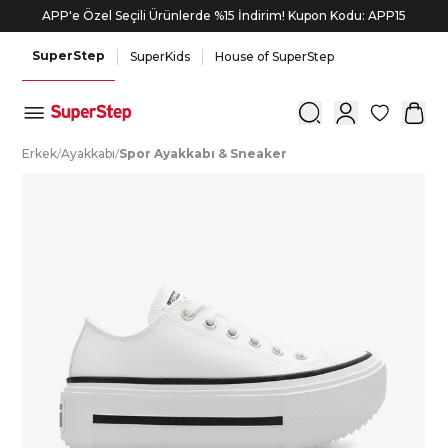
APP'e Özel Seçili Ürünlerde %15 İndirim! Kupon Kodu: APP15
SuperStep
SuperKids
House of SuperStep
0
E
rkek
/
A
yakkabı
/
S
por
A
yakkabı
&
S
neaker