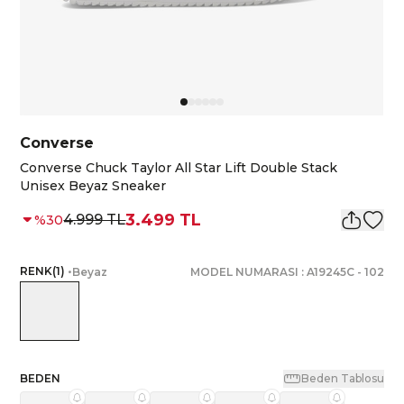
Converse
Converse Chuck Taylor All Star Lift Double Stack
Unisex Beyaz Sneaker
3.499 TL
4.999 TL
%
30
RENK
(
1
)
•
Beyaz
MODEL NUMARASI :
A19245C
-
102
BEDEN
Beden Tablosu