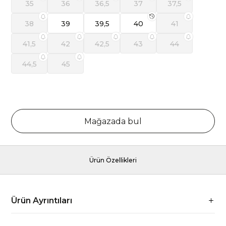
35
36
36,5
37
37,5
38
39
39,5
40
41
41,5
42
42,5
43
44
44,5
45
Mağazada bul
Ürün Özellikleri
Ürün Ayrıntıları