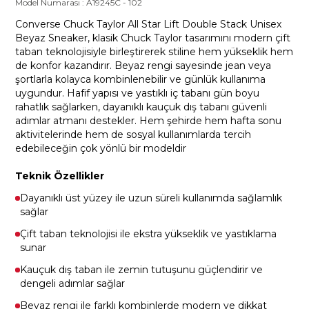
Model Numarası :
A19245C
-
102
Converse Chuck Taylor All Star Lift Double Stack Unisex
Beyaz Sneaker, klasik Chuck Taylor tasarımını modern çift
taban teknolojisiyle birleştirerek stiline hem yükseklik hem
de konfor kazandırır. Beyaz rengi sayesinde jean veya
şortlarla kolayca kombinlenebilir ve günlük kullanıma
uygundur. Hafif yapısı ve yastıklı iç tabanı gün boyu
rahatlık sağlarken, dayanıklı kauçuk dış tabanı güvenli
adımlar atmanı destekler. Hem şehirde hem hafta sonu
aktivitelerinde hem de sosyal kullanımlarda tercih
edebileceğin çok yönlü bir modeldir
Teknik Özellikler
Dayanıklı üst yüzey ile uzun süreli kullanımda sağlamlık
sağlar
Çift taban teknolojisi ile ekstra yükseklik ve yastıklama
sunar
Kauçuk dış taban ile zemin tutuşunu güçlendirir ve
dengeli adımlar sağlar
Beyaz rengi ile farklı kombinlerde modern ve dikkat