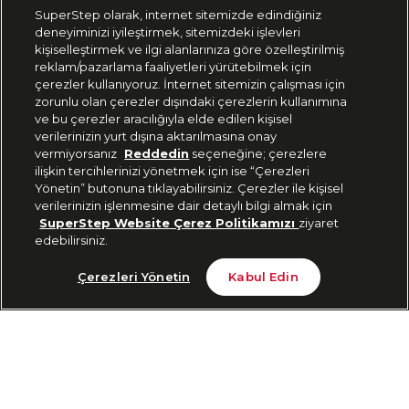
SuperStep olarak, internet sitemizde edindiğiniz
deneyiminizi iyileştirmek, sitemizdeki işlevleri
444 37 36
kişiselleştirmek ve ilgi alanlarınıza göre özelleştirilmiş
reklam/pazarlama faaliyetleri yürütebilmek için
çerezler kullanıyoruz. İnternet sitemizin çalışması için
zorunlu olan çerezler dışındaki çerezlerin kullanımına
Uygulamadan Takip Edin
ve bu çerezler aracılığıyla elde edilen kişisel
verilerinizin yurt dışına aktarılmasına onay
vermiyorsanız
Reddedin
seçeneğine; çerezlere
ilişkin tercihlerinizi yönetmek için ise “Çerezleri
Yönetin” butonuna tıklayabilirsiniz. Çerezler ile kişisel
verilerinizin işlenmesine dair detaylı bilgi almak için
Bizi Takip Edin
SuperStep Website Çerez Politikamızı
ziyaret
edebilirsiniz.
Son 10 Günün En Düşük Fiyatı
Sepete Ekle
Çerezleri Yönetin
Kabul Edin
2.159 TL