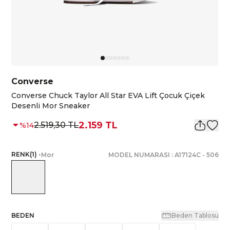
Converse
Converse Chuck Taylor All Star EVA Lift Çocuk Çiçek
Desenli Mor Sneaker
2.159 TL
2.519,30 TL
%
14
RENK
(
1
)
•
Mor
MODEL NUMARASI :
A17124C
-
506
BEDEN
Beden Tablosu