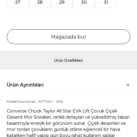
27
28
29
30
31
Mağazada bul
Ürün Özellikleri
Ürün Ayrıntıları
Model Numarası :
A17124C
-
506
Converse Chuck Taylor All Star EVA Lift Çocuk Çiçek
Desenli Mor Sneaker, renkli detayları ve yükseltilmiş taban
tasarımıyla enerjik bir görünüm sunar. Çiçek desenleri ve
mor tonları çocukların günlük stiline eğlenceli bir hava
katarken hafif yapısı gün boyu rahat kullanım sağlar