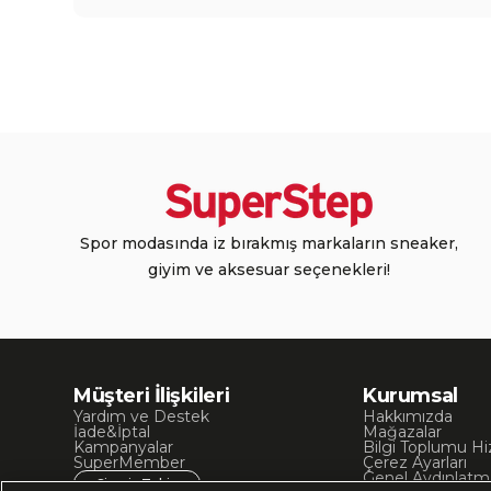
Spor modasında iz bırakmış markaların sneaker,
giyim ve aksesuar seçenekleri!
Müşteri İlişkileri
Kurumsal
Yardım ve Destek
Hakkımızda
İade&İptal
Mağazalar
Kampanyalar
Bilgi Toplumu Hi
SuperMember
Çerez Ayarları
Genel Aydınlatm
Sipariş Takip