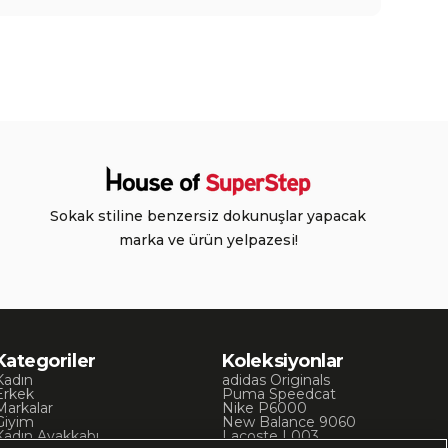
Sokak stiline benzersiz dokunuşlar yapacak
marka ve ürün yelpazesi!
Kategoriler
Koleksiyonlar
Kadın
adidas Originals
Erkek
Puma Speedcat
Markalar
Nike P6000
Giyim
New Balance 9060
Kadın Ayakkabı
Lacoste L003