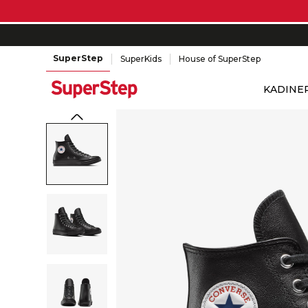
SuperStep
SuperKids
House of SuperStep
KADIN
E