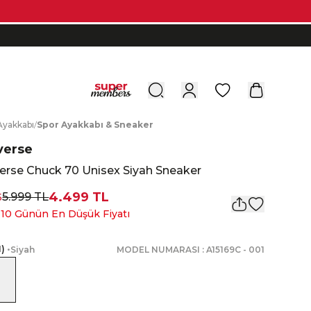
0
A
yakkabı
/
S
por
A
yakkabı
&
S
neaker
verse
erse Chuck 70 Unisex Siyah Sneaker
4.499 TL
5.999 TL
5
 10 Günün En Düşük Fiyatı
1
)
•
Siyah
MODEL NUMARASI :
A15169C
-
001