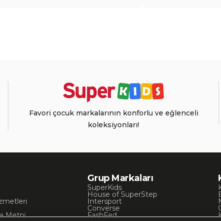
Favori çocuk markalarının konforlu ve eğlenceli
koleksiyonları!
Grup Markaları
SuperKids
House of SuperStep
zmetleri
Intersport
Converse
a Metni
FashFed