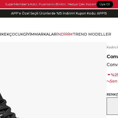
Üye Ol
SuperMember'a Katıl, Puanlarını Biriktir, Hediye Çeki Kazan!
APP'e Özel Seçili Ürünlerde %15 İndirim! Kupon Kodu: APP15
RKEK
ÇOCUK
GİYİM
MARKALAR
İNDİRİM
TREND MODELLER
K
adın
/
Con
Conv
%
2
Son
RENK
(