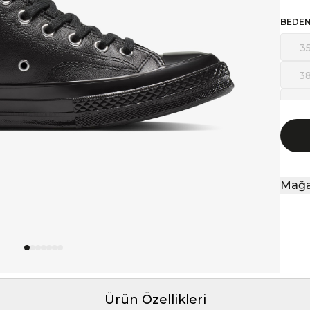
BEDE
3
3
41,
44
4
Mağa
Ürün Özellikleri