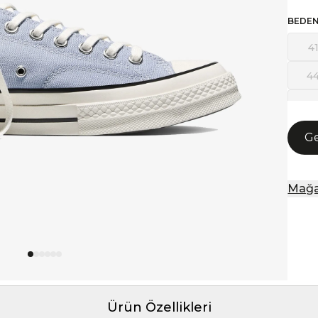
BEDE
4
4
4
Ge
Mağa
Ürün Özellikleri