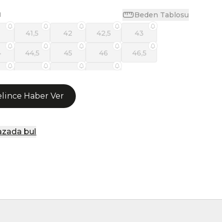
Beden Tablosu
N
1
41,5
42
42,5
43
4
44,5
45
46
46,5
8
49
50
51,5
lince Haber Ver
zada bul