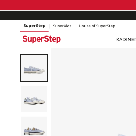
SuperStep
SuperKids
House of SuperStep
KADIN
E