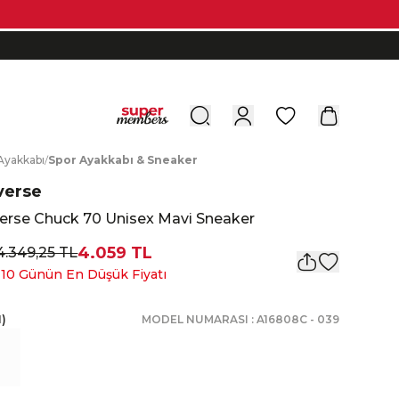
0
A
yakkabı
/
S
por
A
yakkabı
&
S
neaker
verse
erse Chuck 70 Unisex Mavi Sneaker
4.059 TL
4.349,25 TL
 10 Günün En Düşük Fiyatı
1
)
MODEL NUMARASI :
A16808C
-
039