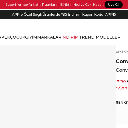
Üye Ol
SuperMember'a Katıl, Puanlarını Biriktir, Hediye Çeki Kazan!
APP'e Özel Seçili Ürünlerde %15 İndirim! Kupon Kodu: APP15
RKEK
ÇOCUK
GİYİM
MARKALAR
İNDİRİM
TREND MODELLER
E
rkek
/
Con
Conv
%
7
Son
RENK
(