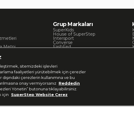
Grup Markaları
SuperKids
House of SuperStep
zmetleri
Intersport
Converse
a Metni
FashFed
ı
Lacoste
Gant
z
Nautica
Occassion
eştirmek, sitemizdeki işlevleri
UNITED4
zarlama faaliyetleri yürütebilmek için çerezler
er dışındaki çerezlerin kullanımına ve bu
aktarılmasına onay vermiyorsanız
Reddedin
ezleri Yönetin” butonuna tıklayabilirsiniz.
k için
SuperStep Website Çerez
Uygulamadan Takip E
 37 36