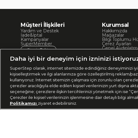
Müşteri İlişkileri
Kurumsal
Yardım ve Destek
Hakkımızda
İade&İptal
Mağazalar
Kampanyalar
Bilgi Toplumu Hi
SuperMember
Çerez Ayarları
Genel Aydınlatm
Sipariş Takip
Kullanım Koşullar
Site Haritası
Daha iyi bir deneyim için izninizi istiyoru
İşlem Rehberi
SuperStep olarak, internet sitemizde edindiğiniz deneyiminizi iyil
kişiselleştirmek ve ilgi alanlarınıza göre özelleştirilmiş reklam/pa
kullanıyoruz. İnternet sitemizin çalışması için zorunlu olan çerezl
çerezler aracılığıyla elde edilen kişisel verilerinizin yurt dışına 
seçeneğine; çerezlere ilişkin tercihlerinizi yönetmek için ise “Çer
Çerezler ile kişisel verilerinizin işlenmesine dair detaylı bilgi alma
Politikamızı
ziyaret edebilirsiniz.
Ülke Seçimi:
444
🇹🇷
Türkiye