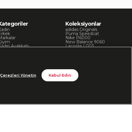
Kategoriler
Koleksiyonlar
Kadın
adidas Originals
Erkek
Puma Speedcat
Markalar
Nike P6000
Giyim
New Balance 9060
Kadın Ayakkabı
Lacoste L003
Kadın Giyim
Skechers D’Lites
Erkek Ayakkabı
Chuck 70
Erkek Giyim
Converse Chuck Taylor
Çerezleri Yönetin
Kabul Edin
din
Bizi Takip Edin