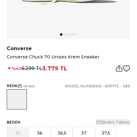
Converse
Converse Chuck 70 Unisex Krem Sneaker
3.779 TL
6.299 TL
%
40
RENK
(
1
)
•
Krem
MODEL NUMARASI :
A19117C
-
286
BEDEN
Beden Tablosu
35
36
36,5
37
37,5