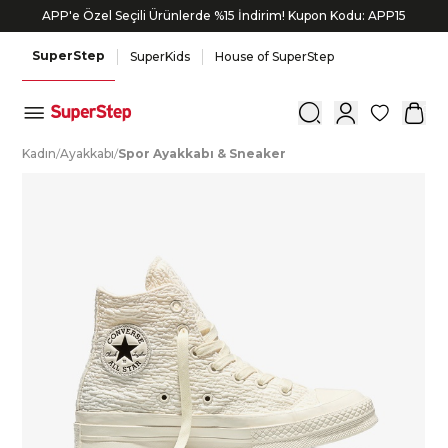
APP'e Özel Seçili Ürünlerde %15 İndirim! Kupon Kodu: APP15
SuperStep
SuperKids
House of SuperStep
0
K
adın
/
A
yakkabı
/
S
por
A
yakkabı
&
S
neaker