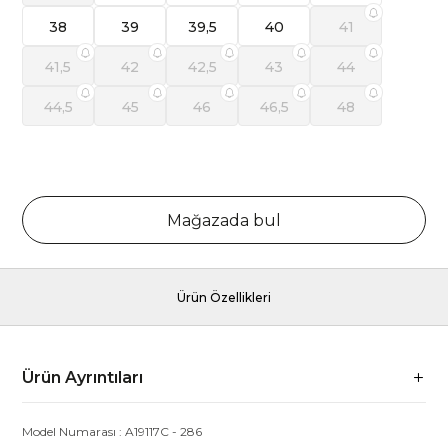
38
39
39,5
40
41
41,5
42
42,5
43
44
44,5
45
46
46,5
48
Mağazada bul
Ürün Özellikleri
Ürün Ayrıntıları
Model Numarası :
A19117C
-
286