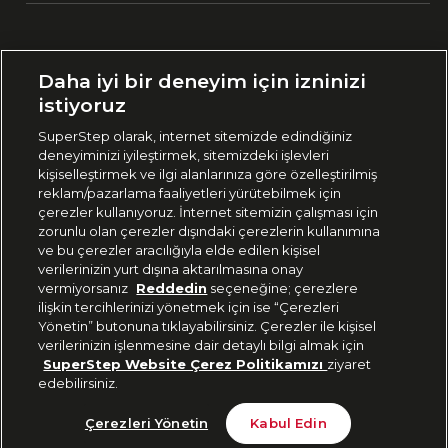
Ülke Seçimi:
Daha iyi bir deneyim için izninizi
🇹🇷
Türkiye
istiyoruz
SuperStep olarak, internet sitemizde edindiğiniz
deneyiminizi iyileştirmek, sitemizdeki işlevleri
444 37 36
kişiselleştirmek ve ilgi alanlarınıza göre özelleştirilmiş
reklam/pazarlama faaliyetleri yürütebilmek için
çerezler kullanıyoruz. İnternet sitemizin çalışması için
zorunlu olan çerezler dışındaki çerezlerin kullanımına
Uygulamadan Takip Edin
ve bu çerezler aracılığıyla elde edilen kişisel
verilerinizin yurt dışına aktarılmasına onay
vermiyorsanız
Reddedin
seçeneğine; çerezlere
ilişkin tercihlerinizi yönetmek için ise “Çerezleri
Yönetin” butonuna tıklayabilirsiniz. Çerezler ile kişisel
verilerinizin işlenmesine dair detaylı bilgi almak için
Bizi Takip Edin
SuperStep Website Çerez Politikamızı
ziyaret
edebilirsiniz.
Son 10 Günün En Düşük Fiyatı
Sepete Ekle
Çerezleri Yönetin
Kabul Edin
3.779 TL