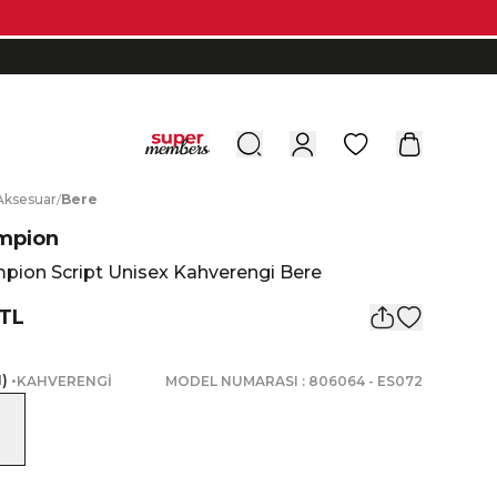
0
A
ksesuar
/
B
ere
mpion
pion Script Unisex Kahverengi Bere
 TL
1
)
•
KAHVERENGİ
MODEL NUMARASI :
806064
-
ES072