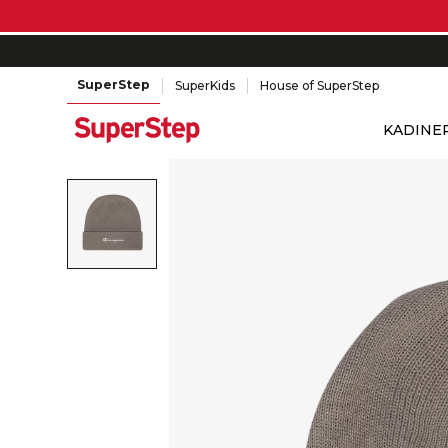
SuperStep
SuperKids
House of SuperStep
KADIN
E