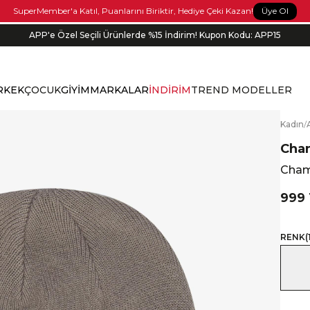
Üye Ol
SuperMember'a Katıl, Puanlarını Biriktir, Hediye Çeki Kazan!
APP'e Özel Seçili Ürünlerde %15 İndirim! Kupon Kodu: APP15
Siparişin 1-3 iş günü içerisinde kargoya verilecektir.
RKEK
ÇOCUK
GİYİM
MARKALAR
İNDİRİM
TREND MODELLER
K
adın
/
Cha
Cham
999
RENK
(