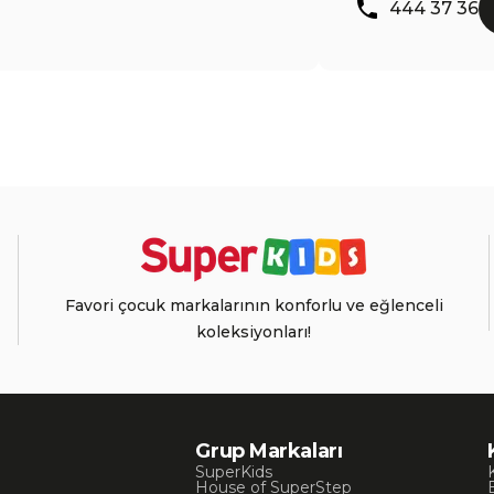
444 37 36
Favori çocuk markalarının konforlu ve eğlenceli
koleksiyonları!
Grup Markaları
SuperKids
House of SuperStep