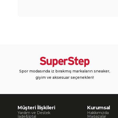
Spor modasında iz bırakmış markaların sneaker,
giyim ve aksesuar seçenekleri!
Müşteri İlişkileri
Kurumsal
Yardım ve Destek
Hakkımızda
İade&İptal
Mağazalar