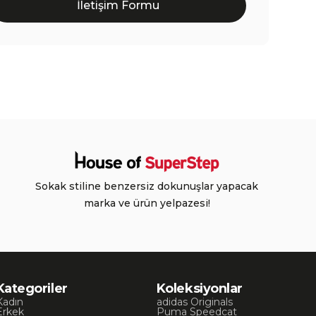
İletişim Formu
Sokak stiline benzersiz dokunuşlar yapacak
marka ve ürün yelpazesi!
Kategoriler
Koleksiyonlar
Kadın
adidas Originals
Erkek
Puma Speedcat