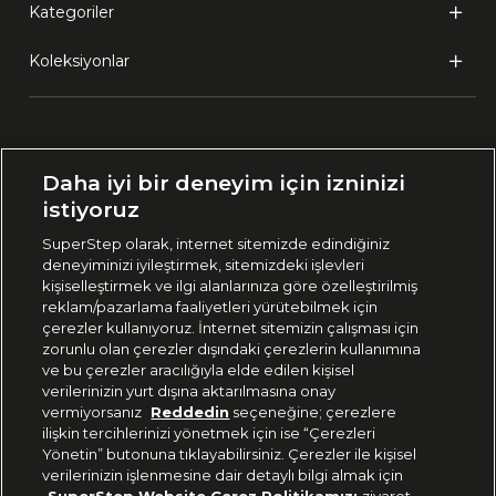
Kategoriler
Koleksiyonlar
Ülke Seçimi:
Daha iyi bir deneyim için izninizi
🇹🇷
Türkiye
istiyoruz
SuperStep olarak, internet sitemizde edindiğiniz
deneyiminizi iyileştirmek, sitemizdeki işlevleri
444 37 36
kişiselleştirmek ve ilgi alanlarınıza göre özelleştirilmiş
reklam/pazarlama faaliyetleri yürütebilmek için
çerezler kullanıyoruz. İnternet sitemizin çalışması için
zorunlu olan çerezler dışındaki çerezlerin kullanımına
Uygulamadan Takip Edin
ve bu çerezler aracılığıyla elde edilen kişisel
verilerinizin yurt dışına aktarılmasına onay
vermiyorsanız
Reddedin
seçeneğine; çerezlere
ilişkin tercihlerinizi yönetmek için ise “Çerezleri
Yönetin” butonuna tıklayabilirsiniz. Çerezler ile kişisel
verilerinizin işlenmesine dair detaylı bilgi almak için
Bizi Takip Edin