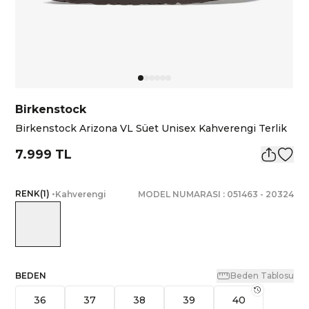
Birkenstock
Birkenstock Arizona VL Süet Unisex Kahverengi Terlik
7.999 TL
RENK
(
1
)
•
Kahverengi
MODEL NUMARASI :
051463
-
20324
BEDEN
Beden Tablosu
36
37
38
39
40