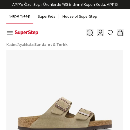
APP'e Özel Seçili Ürünlerde %15 İndirim! Kupon Kodu: APP15
SuperStep
SuperKids
House of SuperStep
0
K
adın
/
A
yakkabı
/
S
andalet
&
T
erlik