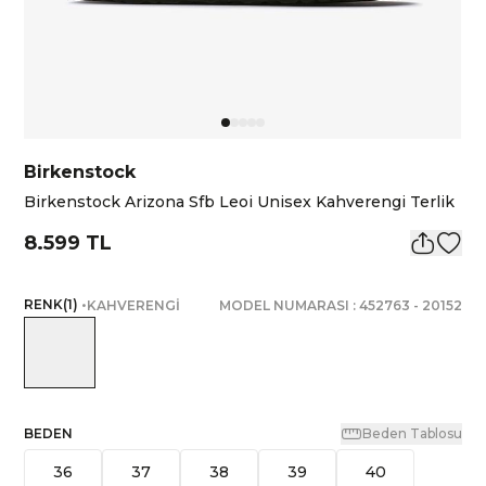
Birkenstock
Birkenstock Arizona Sfb Leoi Unisex Kahverengi Terlik
8.599 TL
RENK
(
1
)
•
KAHVERENGİ
MODEL NUMARASI :
452763
-
20152
BEDEN
Beden Tablosu
36
37
38
39
40