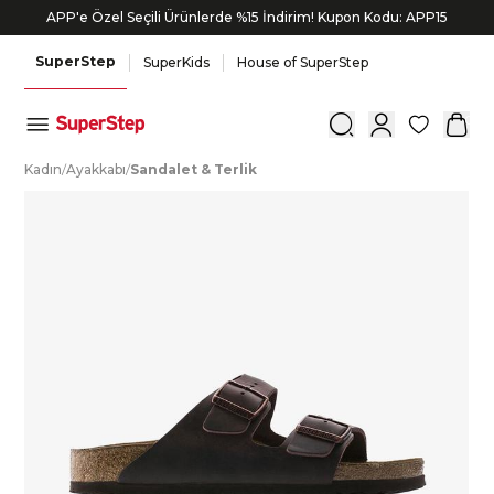
APP'e Özel Seçili Ürünlerde %15 İndirim! Kupon Kodu: APP15
SuperStep
SuperKids
House of SuperStep
0
K
adın
/
A
yakkabı
/
S
andalet
&
T
erlik