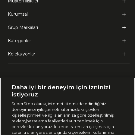
Müşteri İlişkileri
Kurumsal
Grup Markaları
Kategoriler
Koleksiyonlar
Ülke Seçimi:
Daha iyi bir deneyim için izninizi
🇹🇷
Türkiye
istiyoruz
SuperStep olarak, internet sitemizde edindiğiniz
deneyiminizi iyileştirmek, sitemizdeki işlevleri
444 37 36
kişiselleştirmek ve ilgi alanlarınıza göre özelleştirilmiş
reklam/pazarlama faaliyetleri yürütebilmek için
çerezler kullanıyoruz. İnternet sitemizin çalışması için
zorunlu olan çerezler dışındaki çerezlerin kullanımına