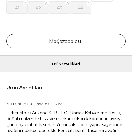
41
42
43
44
Mağazada bul
Ürün Özellikleri
Ürün Ayrıntıları
Model Numarası :
452763
-
20152
Birkenstock Arizona SFB LEOI Unisex Kahverengi Terlik,
doğal malzeme hissi ve markanın ikonik konfor anlayışıyla
gün boyu rahatlık sunar. Yumuşak taban yapısı sayesinde
ayağını nazikçe desteklerken, çift bantlı tasarımı ayağı