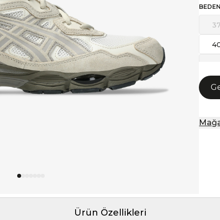
BEDE
3
4
43
Ge
Mağa
Ürün Özellikleri