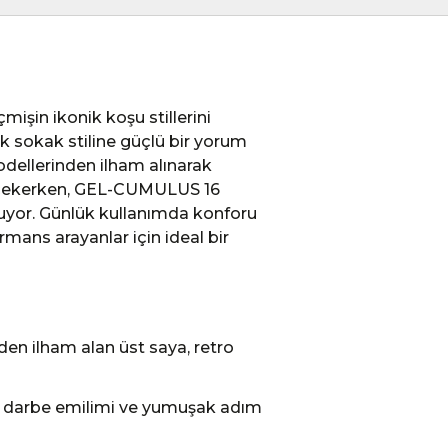
işin ikonik koşu stillerini
k sokak stiline güçlü bir yorum
ellerinden ilham alınarak
at çekerken, GEL-CUMULUS 16
nuyor. Günlük kullanımda konforu
ans arayanlar için ideal bir
 ilham alan üst saya, retro
ş darbe emilimi ve yumuşak adım