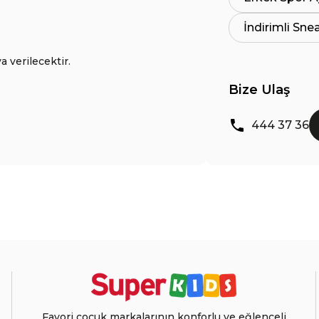
İndirimli Sne
a verilecektir.
Bize Ulaş
444 37 36
Favori çocuk markalarının konforlu ve eğlenceli