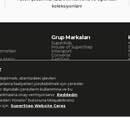
koleksiyonları!
Grup Markaları
SuperKids
House of SuperStep
zmetleri
Intersport
Converse
a Metni
FashFed
ı
Lacoste
Gant
z
Nautica
Occassion
eştirmek, sitemizdeki işlevleri
UNITED4
zarlama faaliyetleri yürütebilmek için çerezler
er dışındaki çerezlerin kullanımına ve bu
aktarılmasına onay vermiyorsanız
Reddedin
ezleri Yönetin” butonuna tıklayabilirsiniz.
k için
SuperStep Website Çerez
Uygulamadan Takip E
 37 36