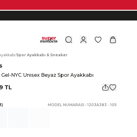
0
A
yakkabı
/
S
por
A
yakkabı
&
S
neaker
s
s Gel-NYC Unisex Beyaz Spor Ayakkabı
9 TL
3
)
MODEL NUMARASI :
1203A383
-
105