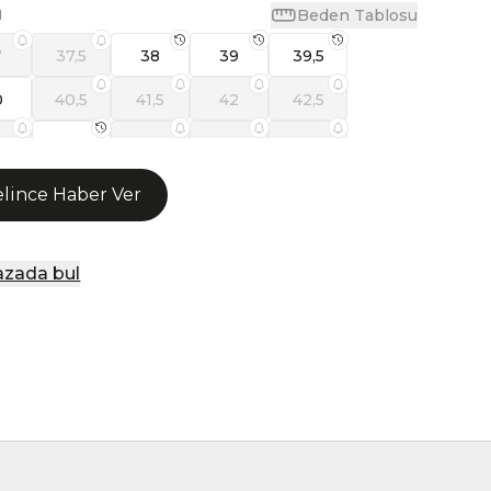
Beden Tablosu
N
7
37,5
38
39
39,5
0
40,5
41,5
42
42,5
,5
44
44,5
45
46
lince Haber Ver
zada bul