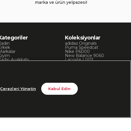
marka ve ürün yelpazesi!
Kategoriler
Koleksiyonlar
Kadın
adidas Originals
Erkek
Puma Speedcat
Markalar
Nike P6000
Giyim
New Balance 9060
Kadın Ayakkabı
Lacoste L003
Kadın Giyim
Skechers D’Lites
Erkek Ayakkabı
Chuck 70
Erkek Giyim
Converse Chuck Taylor
Çerezleri Yönetin
Kabul Edin
din
Bizi Takip Edin