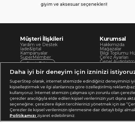
giyim ve aksesuar seçenekleri!
Müşteri İlişkileri
Kurumsal
Yardım ve Destek
Hakkımızda
İade&İptal
Mağazalar
Kampanyalar
Bilgi Toplumu Hi
SuperMember
Çerez Ayarları
Genel Aydınlatm
Sipariş Takip
Kullanım Koşullar
Site Haritası
Daha iyi bir deneyim için izninizi istiyoru
İşlem Rehberi
SuperStep olarak, internet sitemizde edindiğiniz deneyiminizi iyil
kişiselleştirmek ve ilgi alanlarınıza göre özelleştirilmiş reklam/pa
kullanıyoruz. İnternet sitemizin çalışması için zorunlu olan çerezl
çerezler aracılığıyla elde edilen kişisel verilerinizin yurt dışına 
seçeneğine; çerezlere ilişkin tercihlerinizi yönetmek için ise “Çer
Çerezler ile kişisel verilerinizin işlenmesine dair detaylı bilgi alma
Politikamızı
ziyaret edebilirsiniz.
Ülke Seçimi:
444