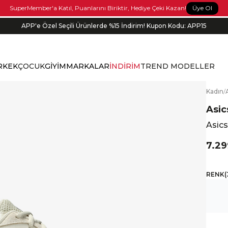
Üye Ol
SuperMember'a Katıl, Puanlarını Biriktir, Hediye Çeki Kazan!
APP'e Özel Seçili Ürünlerde %15 İndirim! Kupon Kodu: APP15
RKEK
ÇOCUK
GİYİM
MARKALAR
İNDİRİM
TREND MODELLER
K
adın
/
Asic
Asic
7.29
RENK
(