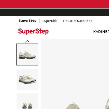
SuperStep
SuperKids
House of SuperStep
KADIN
E