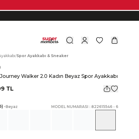
0
A
yakkabı
/
S
por
A
yakkabı
&
S
neaker
a
 Journey Walker 2.0 Kadın Beyaz Spor Ayakkabı
99 TL
6
)
•
Beyaz
MODEL NUMARASI :
822615546
-
6