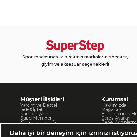
Spor modasında iz bırakmış markaların sneaker,
giyim ve aksesuar seçenekleri!
Müşteri İlişkileri
Kurumsal
Yardım ve Destek
Hakkımızda
İade&İptal
Mağazalar
Kampanyalar
Bilgi Toplumu Hi
SuperMember
Çerez Ayarları
Genel Aydınlatm
Sipariş Takip
Kullanım Koşullar
Site Haritası
Daha iyi bir deneyim için izninizi istiyoru
İşlem Rehberi