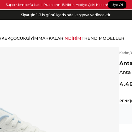
Üye Ol
SuperMember'a Katıl, Puanlarını Biriktir, Hediye Çeki Kazan!
Siparişin 1-3 iş günü içerisinde kargoya verilecektir.
RKEK
ÇOCUK
GİYİM
MARKALAR
İNDİRİM
TREND MODELLER
K
adın
/
Ant
Anta
4.4
RENK
(