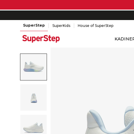
SuperStep
SuperKids
House of SuperStep
KADIN
E