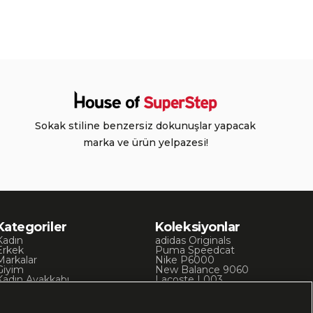
Sokak stiline benzersiz dokunuşlar yapacak
marka ve ürün yelpazesi!
Kategoriler
Koleksiyonlar
Kadın
adidas Originals
Erkek
Puma Speedcat
Markalar
Nike P6000
Giyim
New Balance 9060
Kadın Ayakkabı
Lacoste L003
Kadın Giyim
Skechers D’Lites
Erkek Ayakkabı
Chuck 70
Erkek Giyim
Converse Chuck Taylor