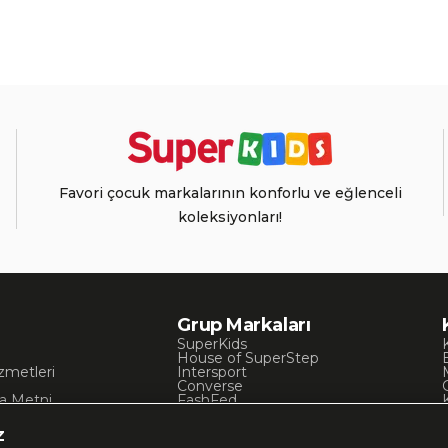
Favori çocuk markalarının konforlu ve eğlenceli
koleksiyonları!
Grup Markaları
SuperKids
House of SuperStep
zmetleri
Intersport
Converse
a Metni
FashFed
ı
Lacoste
Gant
z
Nautica