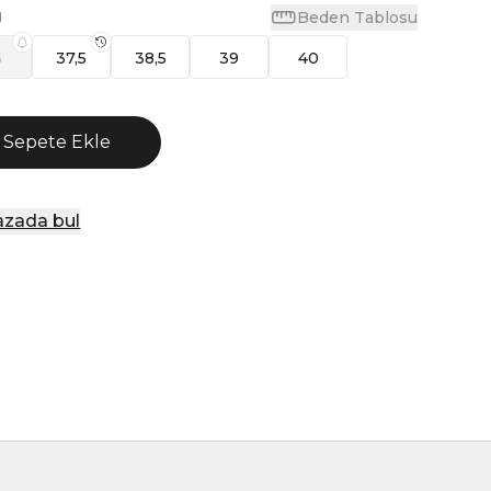
Beden Tablosu
N
6
37,5
38,5
39
40
Sepete Ekle
zada bul