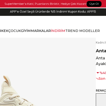
Üye Ol
SuperMember'a Katıl, Puanlarını Biriktir, Hediye Çeki Kazan!
APP'e Özel Seçili Ürünlerde %15 İndirim! Kupon Kodu: APP15
Siparişin 1-3 iş günü içerisinde kargoya verilecektir.
RKEK
ÇOCUK
GİYİM
MARKALAR
İNDİRİM
TREND MODELLER
K
adın
/
Ant
Anta
Ayak
%
4
Son
RENK
(