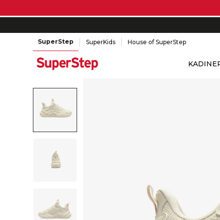
SuperStep
SuperKids
House of SuperStep
KADIN
E