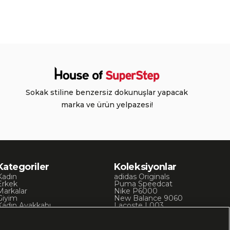
Sokak stiline benzersiz dokunuşlar yapacak
marka ve ürün yelpazesi!
Kategoriler
Koleksiyonlar
Kadın
adidas Originals
Erkek
Puma Speedcat
Markalar
Nike P6000
Giyim
New Balance 9060
Kadın Ayakkabı
Lacoste L003
Kadın Giyim
Skechers D’Lites
Erkek Ayakkabı
Chuck 70
Erkek Giyim
Converse Chuck Taylor