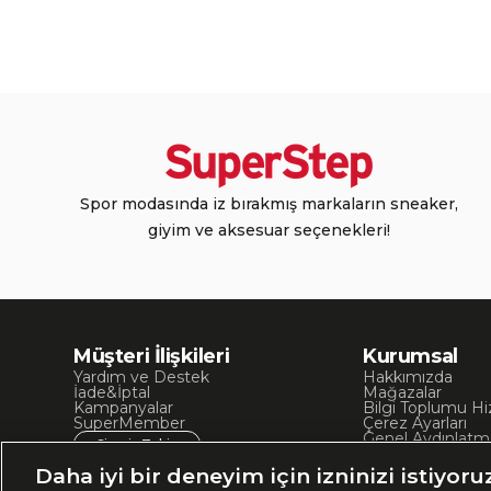
Spor modasında iz bırakmış markaların sneaker,
giyim ve aksesuar seçenekleri!
Müşteri İlişkileri
Kurumsal
Yardım ve Destek
Hakkımızda
İade&İptal
Mağazalar
Kampanyalar
Bilgi Toplumu Hi
SuperMember
Çerez Ayarları
Genel Aydınlatm
Sipariş Takip
Kullanım Koşullar
Site Haritası
Daha iyi bir deneyim için izninizi istiyoru
İşlem Rehberi