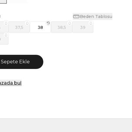
Beden Tablosu
N
6
37,5
38
38,5
39
0
Sepete Ekle
zada bul