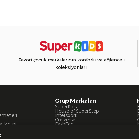
Favori çocuk markalarının konforlu ve eğlenceli
koleksiyonları!
Grup Markaları
SuperKids
House of SuperStep
zmetleri
Intersport
Converse
a Metni
FashFed
ı
Lacoste
Gant
z
Nautica