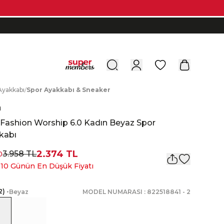
0
A
yakkabı
/
S
por
A
yakkabı
&
S
neaker
a
 Fashion Worship 6.0 Kadın Beyaz Spor
kabı
2.374 TL
3.958 TL
0
 10 Günün En Düşük Fiyatı
2
)
•
Beyaz
MODEL NUMARASI :
822518841
-
2