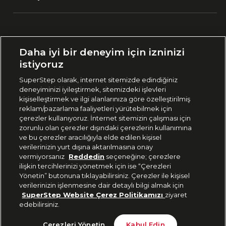
Ülke Seçimi:
Daha iyi bir deneyim için izninizi
🇹🇷
Türkiye
istiyoruz
SuperStep olarak, internet sitemizde edindiğiniz
deneyiminizi iyileştirmek, sitemizdeki işlevleri
444 37 36
kişiselleştirmek ve ilgi alanlarınıza göre özelleştirilmiş
reklam/pazarlama faaliyetleri yürütebilmek için
çerezler kullanıyoruz. İnternet sitemizin çalışması için
zorunlu olan çerezler dışındaki çerezlerin kullanımına
Uygulamadan Takip Edin
ve bu çerezler aracılığıyla elde edilen kişisel
verilerinizin yurt dışına aktarılmasına onay
vermiyorsanız
Reddedin
seçeneğine; çerezlere
ilişkin tercihlerinizi yönetmek için ise “Çerezleri
Yönetin” butonuna tıklayabilirsiniz. Çerezler ile kişisel
verilerinizin işlenmesine dair detaylı bilgi almak için
Bizi Takip Edin
SuperStep Website Çerez Politikamızı
ziyaret
edebilirsiniz.
3.599 TL
Sepete Ekle
Çerezleri Yönetin
Kabul Edin