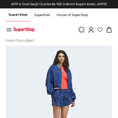
APP'e Özel Seçili Ürünlerde %15 İndirim! Kupon Kodu: APP15
SuperStep
SuperKids
House of SuperStep
0
K
adın
/
G
iyim
/
Ş
ort