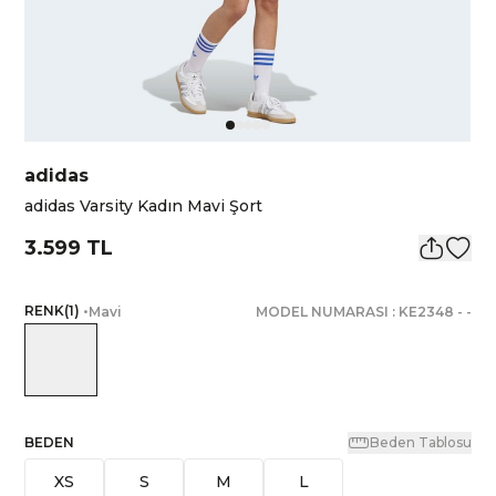
adidas
adidas Varsity Kadın Mavi Şort
3.599 TL
RENK
(
1
)
•
Mavi
MODEL NUMARASI :
KE2348
-
-
BEDEN
Beden Tablosu
XS
S
M
L