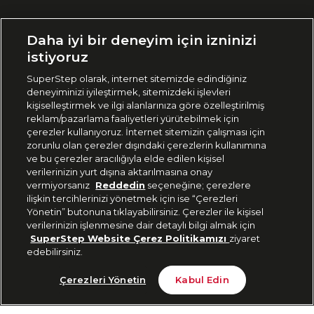
Ülke Seçimi:
Daha iyi bir deneyim için izninizi
🇹🇷
Türkiye
istiyoruz
SuperStep olarak, internet sitemizde edindiğiniz
deneyiminizi iyileştirmek, sitemizdeki işlevleri
444 37 36
kişiselleştirmek ve ilgi alanlarınıza göre özelleştirilmiş
reklam/pazarlama faaliyetleri yürütebilmek için
çerezler kullanıyoruz. İnternet sitemizin çalışması için
zorunlu olan çerezler dışındaki çerezlerin kullanımına
Uygulamadan Takip Edin
ve bu çerezler aracılığıyla elde edilen kişisel
verilerinizin yurt dışına aktarılmasına onay
vermiyorsanız
Reddedin
seçeneğine; çerezlere
ilişkin tercihlerinizi yönetmek için ise “Çerezleri
Yönetin” butonuna tıklayabilirsiniz. Çerezler ile kişisel
verilerinizin işlenmesine dair detaylı bilgi almak için
Bizi Takip Edin
SuperStep Website Çerez Politikamızı
ziyaret
edebilirsiniz.
Tükendi
Çerezleri Yönetin
Kabul Edin