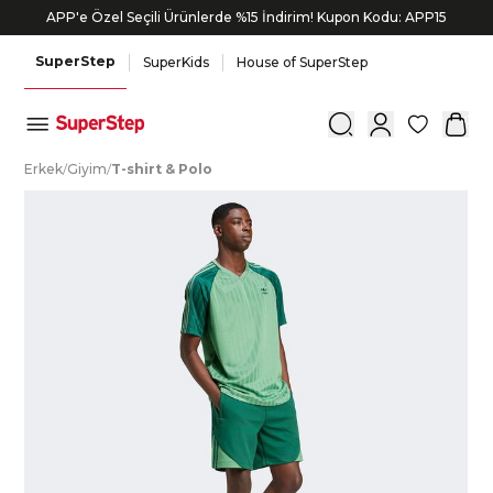
APP'e Özel Seçili Ürünlerde %15 İndirim! Kupon Kodu: APP15
Bonus kartlara özel vade farksız taksit seçenekleri!
SuperStep
SuperKids
House of SuperStep
0
E
rkek
/
G
iyim
/
T
-shirt
&
P
olo