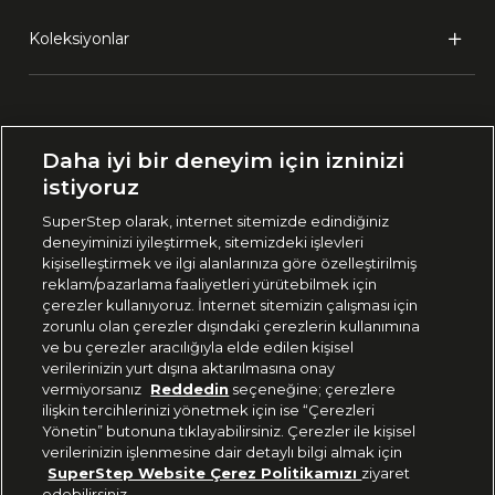
Koleksiyonlar
Ülke Seçimi:
Daha iyi bir deneyim için izninizi
🇹🇷
Türkiye
istiyoruz
SuperStep olarak, internet sitemizde edindiğiniz
deneyiminizi iyileştirmek, sitemizdeki işlevleri
444 37 36
kişiselleştirmek ve ilgi alanlarınıza göre özelleştirilmiş
reklam/pazarlama faaliyetleri yürütebilmek için
çerezler kullanıyoruz. İnternet sitemizin çalışması için
zorunlu olan çerezler dışındaki çerezlerin kullanımına
Uygulamadan Takip Edin
ve bu çerezler aracılığıyla elde edilen kişisel
verilerinizin yurt dışına aktarılmasına onay
vermiyorsanız
Reddedin
seçeneğine; çerezlere
ilişkin tercihlerinizi yönetmek için ise “Çerezleri
Yönetin” butonuna tıklayabilirsiniz. Çerezler ile kişisel
verilerinizin işlenmesine dair detaylı bilgi almak için
Bizi Takip Edin
SuperStep Website Çerez Politikamızı
ziyaret
edebilirsiniz.