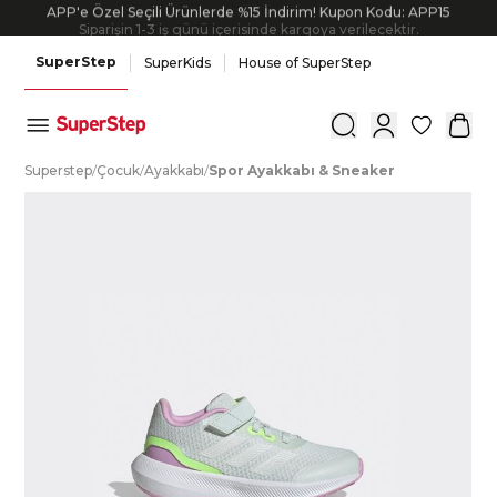
APP'e Özel Seçili Ürünlerde %15 İndirim! Kupon Kodu: APP15
Siparişin 1-3 iş günü içerisinde kargoya verilecektir.
SuperStep
SuperKids
House of SuperStep
0
S
uperstep
/
Ç
ocuk
/
A
yakkabı
/
S
por
A
yakkabı
&
S
neaker