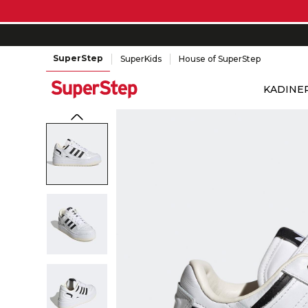
SuperStep
SuperKids
House of SuperStep
KADIN
E