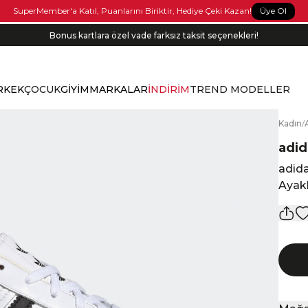
Üye Ol
SuperMember'a Katıl, Puanlarını Biriktir, Hediye Çeki Kazan!
Bonus kartlara özel vade farksız taksit seçenekleri!
RKEK
ÇOCUK
GİYİM
MARKALAR
İNDİRİM
TREND MODELLER
K
adın
/
adid
adida
Ayak