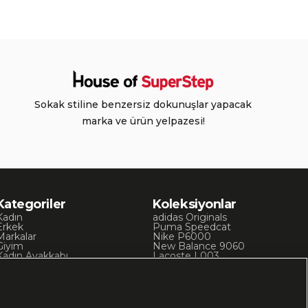
Sokak stiline benzersiz dokunuşlar yapacak
marka ve ürün yelpazesi!
Kategoriler
Koleksiyonlar
Kadın
adidas Originals
Erkek
Puma Speedcat
Markalar
Nike P6000
Giyim
New Balance 9060
Kadın Ayakkabı
Lacoste L003
Kadın Giyim
Skechers D’Lites
Erkek Ayakkabı
Chuck 70
Erkek Giyim
Converse Chuck Taylor