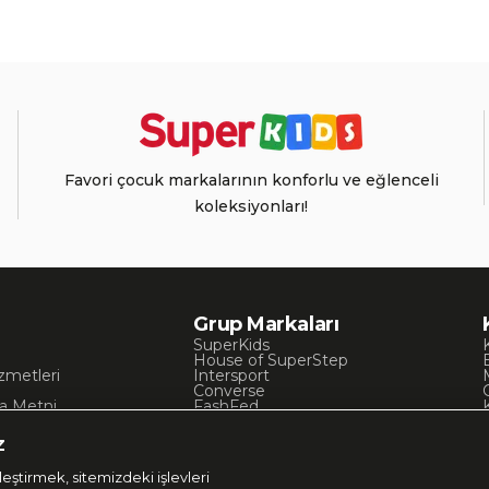
Favori çocuk markalarının konforlu ve eğlenceli
koleksiyonları!
Grup Markaları
SuperKids
House of SuperStep
zmetleri
Intersport
Converse
a Metni
FashFed
ı
Lacoste
Gant
z
Nautica
Occassion
eştirmek, sitemizdeki işlevleri
UNITED4