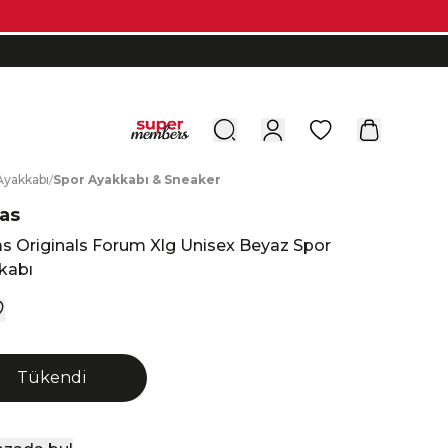
0
A
yakkabı
/
S
por
A
yakkabı
&
S
neaker
as
s Originals Forum Xlg Unisex Beyaz Spor
kabı
Tükendi