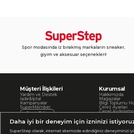
Spor modasında iz bırakmış markaların sneaker,
giyim ve aksesuar seçenekleri!
Müşteri İlişkileri
Kurumsal
Yardım ve Destek
Hakkımızda
İade&İptal
Mağazalar
Kampanyalar
Bilgi Toplumu Hi
SuperMember
Çerez Ayarları
Genel Aydınlatm
Sipariş Takip
Kullanım Koşullar
Site Haritası
Daha iyi bir deneyim için izninizi istiyoru
İşlem Rehberi
SuperStep olarak, internet sitemizde edindiğiniz deneyiminizi iyil