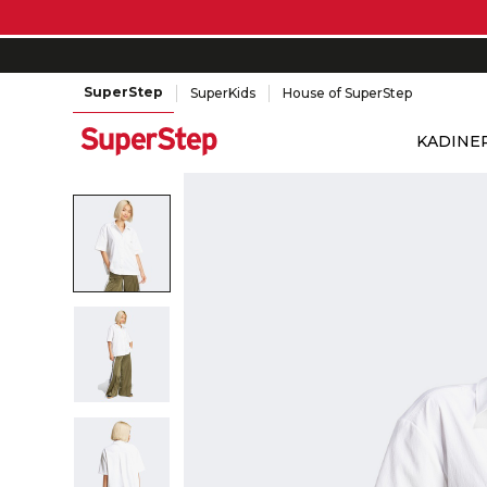
SuperStep
SuperKids
House of SuperStep
KADIN
E