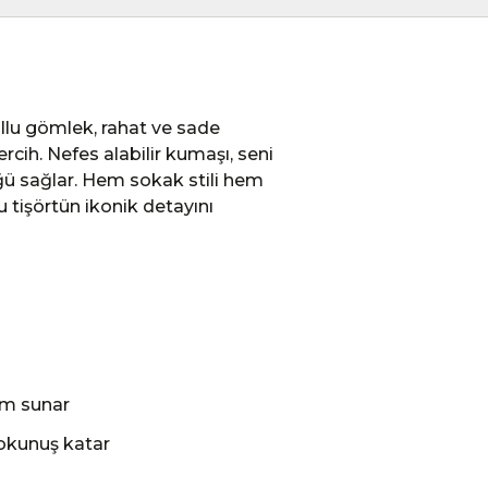
llu gömlek, rahat ve sade
cih. Nefes alabilir kumaşı, seni
ğü sağlar. Hem sokak stili hem
u tişörtün ikonik detayını
nım sunar
dokunuş katar