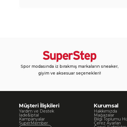
Spor modasında iz bırakmış markaların sneaker,
giyim ve aksesuar seçenekleri!
Müşteri İlişkileri
Kurumsal
Yardım ve Destek
Hakkımızda
İade&İptal
Mağazalar
Kampanyalar
Bilgi Toplumu Hi
SuperMember
Çerez Ayarları