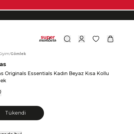
0
G
iyim
/
G
ömlek
as
s Originals Essentials Kadın Beyaz Kısa Kollu
lek
Tükendi