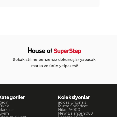
Sokak stiline benzersiz dokunuşlar yapacak
marka ve ürün yelpazesi!
Kategoriler
Koleksiyonlar
Kadın
adidas Originals
Erkek
Puma Speedcat
Markalar
Nike P6000
Giyim
New Balance 9060