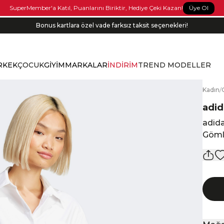
Üye Ol
SuperMember'a Katıl, Puanlarını Biriktir, Hediye Çeki Kazan!
Bonus kartlara özel vade farksız taksit seçenekleri!
RKEK
ÇOCUK
GİYİM
MARKALAR
İNDİRİM
TREND MODELLER
K
adın
/
adid
adida
Göm