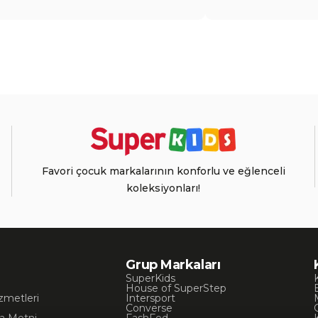
Favori çocuk markalarının konforlu ve eğlenceli
koleksiyonları!
Grup Markaları
SuperKids
House of SuperStep
zmetleri
Intersport
Converse