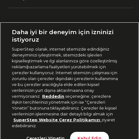
Ülke Seçimi:
Daha iyi bir deneyim için izninizi
🇹🇷
Türkiye
istiyoruz
SuperStep olarak, internet sitemizde edindiğiniz
deneyiminizi iyileştirmek, sitemizdeki işlevleri
444 37 36
kişiselleştirmek ve ilgi alanlarınıza göre özelleştirilmiş
reklam/pazarlama faaliyetleri yürütebilmek için
çerezler kullanıyoruz. İnternet sitemizin çalışması için
zorunlu olan çerezler dışındaki çerezlerin kullanımına
Uygulamadan Takip Edin
ve bu çerezler aracılığıyla elde edilen kişisel
verilerinizin yurt dışına aktarılmasına onay
vermiyorsanız
Reddedin
seçeneğine; çerezlere
ilişkin tercihlerinizi yönetmek için ise “Çerezleri
Yönetin” butonuna tıklayabilirsiniz. Çerezler ile kişisel
verilerinizin işlenmesine dair detaylı bilgi almak için
Bizi Takip Edin
SuperStep Website Çerez Politikamızı
ziyaret
edebilirsiniz.
Tükendi
Çerezleri Yönetin
Kabul Edin