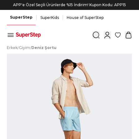
APP'e Özel Seçili Ürünlerde %15 İndirim! Kupon Kodu: APP15
Siparişin 1-3 iş günü içerisinde kargoya verilecektir.
SuperStep
SuperKids
House of SuperStep
0
E
rkek
/
G
iyim
/
D
eniz
Ş
ortu