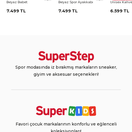
Beyaz Babet
Beyaz Spor Ayakkabı
Unisex Kahve
Ayakkabı
7.499 TL
7.499 TL
6.599 TL
Spor modasında iz bırakmış markaların sneaker,
giyim ve aksesuar seçenekleri!
Favori çocuk markalarının konforlu ve eğlenceli
koleksiyonları!