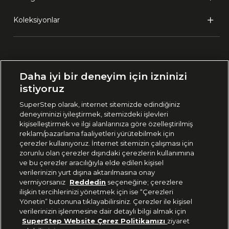
Koleksiyonlar
Ülke Seçimi:
Daha iyi bir deneyim için izninizi
🇹🇷
Türkiye
istiyoruz
SuperStep olarak, internet sitemizde edindiğiniz
deneyiminizi iyileştirmek, sitemizdeki işlevleri
444 37 36
kişiselleştirmek ve ilgi alanlarınıza göre özelleştirilmiş
reklam/pazarlama faaliyetleri yürütebilmek için
çerezler kullanıyoruz. İnternet sitemizin çalışması için
zorunlu olan çerezler dışındaki çerezlerin kullanımına
Uygulamadan Takip Edin
ve bu çerezler aracılığıyla elde edilen kişisel
verilerinizin yurt dışına aktarılmasına onay
vermiyorsanız
Reddedin
seçeneğine; çerezlere
ilişkin tercihlerinizi yönetmek için ise “Çerezleri
Yönetin” butonuna tıklayabilirsiniz. Çerezler ile kişisel
verilerinizin işlenmesine dair detaylı bilgi almak için
Bizi Takip Edin
SuperStep Website Çerez Politikamızı
ziyaret