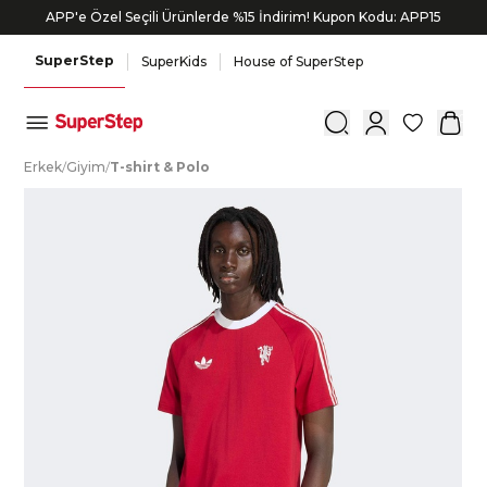
APP'e Özel Seçili Ürünlerde %15 İndirim! Kupon Kodu: APP15
SuperStep
SuperKids
House of SuperStep
0
E
rkek
/
G
iyim
/
T
-shirt
&
P
olo