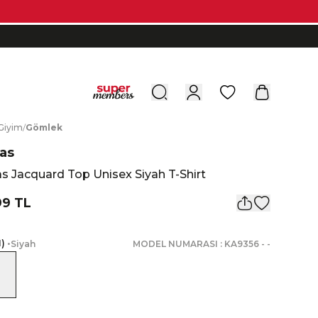
0
G
iyim
/
G
ömlek
as
s Jacquard Top Unisex Siyah T-Shirt
99 TL
1
)
•
Siyah
MODEL NUMARASI :
KA9356
-
-