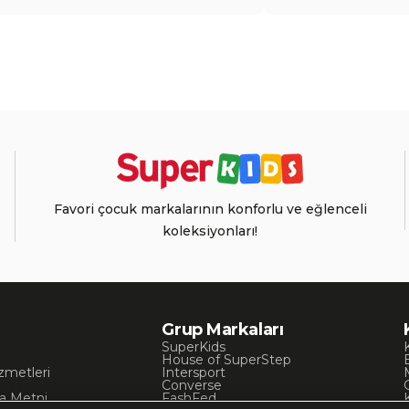
Favori çocuk markalarının konforlu ve eğlenceli
koleksiyonları!
Grup Markaları
SuperKids
House of SuperStep
zmetleri
Intersport
Converse
a Metni
FashFed