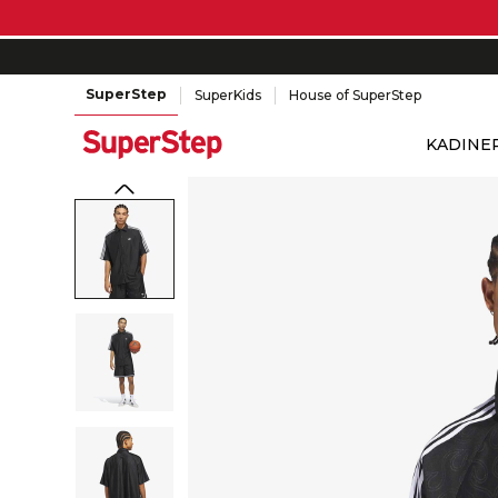
SuperStep
SuperKids
House of SuperStep
KADIN
E