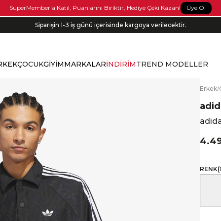
Üye Ol
SuperMember'a Katıl, Puanlarını Biriktir, Hediye Çeki Kazan!
Siparişin 1-3 iş günü içerisinde kargoya verilecektir.
RKEK
ÇOCUK
GİYİM
MARKALAR
İNDİRİM
TREND MODELLER
E
rkek
/
adid
adida
4.4
RENK
(