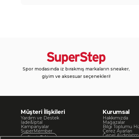
Spor modasında iz bırakmış markaların sneaker,
giyim ve aksesuar seçenekleri!
Müşteri İlişkileri
Kurumsal
Yardım ve Destek
Hakkımızda
İade&İptal
Mağazalar
Kampanyalar
Bilgi Toplumu Hi
SuperMember
Çerez Ayarları
Genel Aydınlatm
Sipariş Takip