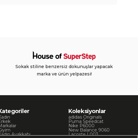
Sokak stiline benzersiz dokunuşlar yapacak
marka ve ürün yelpazesi!
Kategoriler
Koleksiyonlar
Kadın
adidas Originals
Erkek
Puma Speedcat
Markalar
Nike P6000
Giyim
New Balance 9060
Kadın Ayakkabı
Lacoste L003