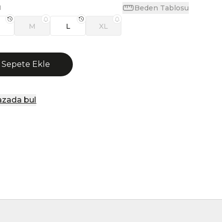
Beden Tablosu
N
M
L
XL
Sepete Ekle
zada bul