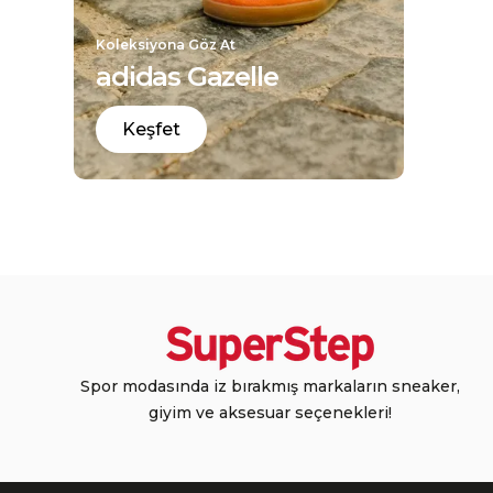
Koleksiyona Göz At
adidas Gazelle
Keşfet
Spor modasında iz bırakmış markaların sneaker,
giyim ve aksesuar seçenekleri!