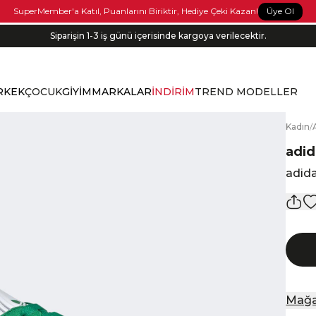
Üye Ol
SuperMember'a Katıl, Puanlarını Biriktir, Hediye Çeki Kazan!
Siparişin 1-3 iş günü içerisinde kargoya verilecektir.
RKEK
ÇOCUK
GİYİM
MARKALAR
İNDİRİM
TREND MODELLER
K
adın
/
adid
adida
Mağa