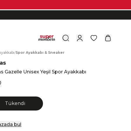
0
A
yakkabı
/
S
por
A
yakkabı
&
S
neaker
as
s Gazelle Unisex Yeşil Spor Ayakkabı
Tükendi
zada bul