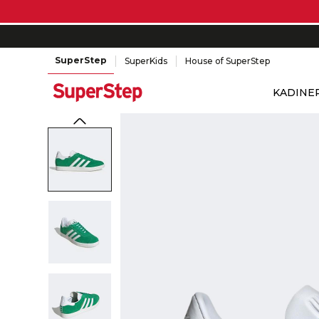
SuperStep
SuperKids
House of SuperStep
KADIN
E