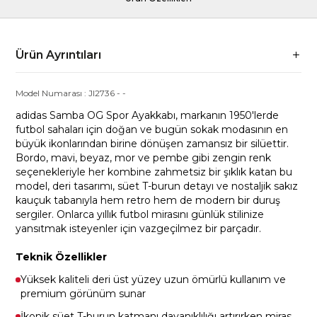
Ürün Ayrıntıları
Model Numarası :
JI2736
-
-
adidas Samba OG Spor Ayakkabı, markanın 1950'lerde
futbol sahaları için doğan ve bugün sokak modasının en
büyük ikonlarından birine dönüşen zamansız bir silüettir.
Bordo, mavi, beyaz, mor ve pembe gibi zengin renk
seçenekleriyle her kombine zahmetsiz bir şıklık katan bu
model, deri tasarımı, süet T-burun detayı ve nostaljik sakız
kauçuk tabanıyla hem retro hem de modern bir duruş
sergiler. Onlarca yıllık futbol mirasını günlük stilinize
yansıtmak isteyenler için vazgeçilmez bir parçadır.
Teknik Özellikler
Yüksek kaliteli deri üst yüzey uzun ömürlü kullanım ve
premium görünüm sunar
İkonik süet T-burun katmanı dayanıklılığı artırırken miras