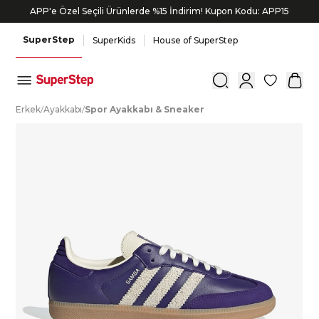
APP'e Özel Seçili Ürünlerde %15 İndirim! Kupon Kodu: APP15
Siparişin 1-3 iş günü içerisinde kargoya verilecektir.
SuperStep
SuperKids
House of SuperStep
0
E
rkek
/
A
yakkabı
/
S
por
A
yakkabı
&
S
neaker