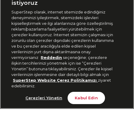
istiyoruz
SuperStep olarak, internet sitemizde edindiğiniz
deneyiminizi iyileştirmek, sitemizdeki işlevleri
444 37 36
kişiselleştirmek ve ilgi alanlarınıza göre özelleştirilmiş
reklam/pazarlama faaliyetleri yürütebilmek için
çerezler kullanıyoruz. İnternet sitemizin çalışması için
zorunlu olan çerezler dışındaki çerezlerin kullanımına
Uygulamadan Takip Edin
ve bu çerezler aracılığıyla elde edilen kişisel
verilerinizin yurt dışına aktarılmasına onay
vermiyorsanız
Reddedin
seçeneğine; çerezlere
ilişkin tercihlerinizi yönetmek için ise “Çerezleri
Yönetin” butonuna tıklayabilirsiniz. Çerezler ile kişisel
verilerinizin işlenmesine dair detaylı bilgi almak için
Bizi Takip Edin
SuperStep Website Çerez Politikamızı
ziyaret
edebilirsiniz.
Tükendi
Çerezleri Yönetin
Kabul Edin