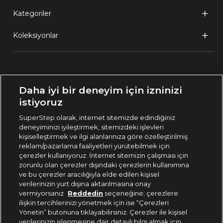
Kategoriler
Koleksiyonlar
Ülke Seçimi:
Daha iyi bir deneyim için izninizi
🇹🇷
Türkiye
istiyoruz
SuperStep olarak, internet sitemizde edindiğiniz
deneyiminizi iyileştirmek, sitemizdeki işlevleri
444 37 36
kişiselleştirmek ve ilgi alanlarınıza göre özelleştirilmiş
reklam/pazarlama faaliyetleri yürütebilmek için
çerezler kullanıyoruz. İnternet sitemizin çalışması için
zorunlu olan çerezler dışındaki çerezlerin kullanımına
Uygulamadan Takip Edin
ve bu çerezler aracılığıyla elde edilen kişisel
verilerinizin yurt dışına aktarılmasına onay
vermiyorsanız
Reddedin
seçeneğine; çerezlere
ilişkin tercihlerinizi yönetmek için ise “Çerezleri
Yönetin” butonuna tıklayabilirsiniz. Çerezler ile kişisel
verilerinizin işlenmesine dair detaylı bilgi almak için