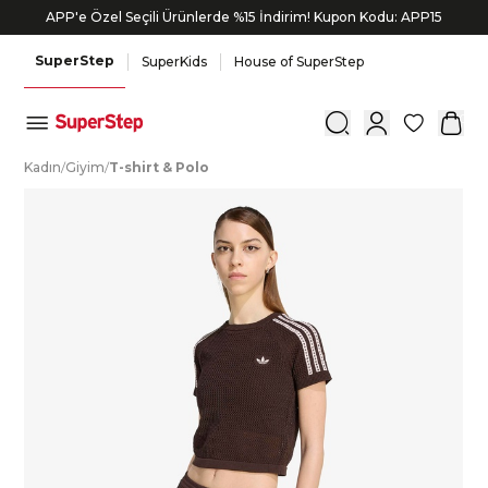
APP'e Özel Seçili Ürünlerde %15 İndirim! Kupon Kodu: APP15
SuperStep
SuperKids
House of SuperStep
0
K
adın
/
G
iyim
/
T
-shirt
&
P
olo