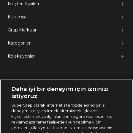
Müşteri İlişkileri
Kurumsal
Grup Markaları
Kategoriler
Koleksiyonlar
Ülke Seçimi:
Daha iyi bir deneyim için izninizi
🇹🇷
Türkiye
istiyoruz
SuperStep olarak, internet sitemizde edindiğiniz
deneyiminizi iyileştirmek, sitemizdeki işlevleri
444 37 36
kişiselleştirmek ve ilgi alanlarınıza göre özelleştirilmiş
reklam/pazarlama faaliyetleri yürütebilmek için
çerezler kullanıyoruz. İnternet sitemizin çalışması için