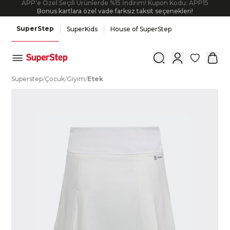
APP'e Özel Seçili Ürünlerde %15 İndirim! Kupon Kodu: APP15
Bonus kartlara özel vade farksız taksit seçenekleri!
SuperStep
SuperKids
House of SuperStep
0
S
uperstep
/
Ç
ocuk
/
G
iyim
/
E
tek