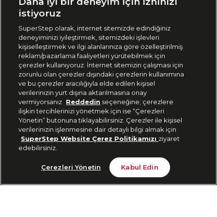
Daha iyi bir deneyim için izninizi
🇹🇷
Türkiye
istiyoruz
SuperStep olarak, internet sitemizde edindiğiniz
deneyiminizi iyileştirmek, sitemizdeki işlevleri
444 37 36
kişiselleştirmek ve ilgi alanlarınıza göre özelleştirilmiş
reklam/pazarlama faaliyetleri yürütebilmek için
çerezler kullanıyoruz. İnternet sitemizin çalışması için
zorunlu olan çerezler dışındaki çerezlerin kullanımına
Uygulamadan Takip Edin
ve bu çerezler aracılığıyla elde edilen kişisel
verilerinizin yurt dışına aktarılmasına onay
vermiyorsanız
Reddedin
seçeneğine; çerezlere
ilişkin tercihlerinizi yönetmek için ise “Çerezleri
Yönetin” butonuna tıklayabilirsiniz. Çerezler ile kişisel
verilerinizin işlenmesine dair detaylı bilgi almak için
Bizi Takip Edin
SuperStep Website Çerez Politikamızı
ziyaret
edebilirsiniz.
Tükendi
Çerezleri Yönetin
Kabul Edin