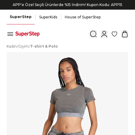
APP'e Özel Seçili Ürünlerde %15 İndirim! Kupon Kodu: APP15
Siparişin 1-3 iş günü içerisinde kargoya verilecektir.
SuperStep
SuperKids
House of SuperStep
0
K
adın
/
G
iyim
/
T
-shirt
&
P
olo