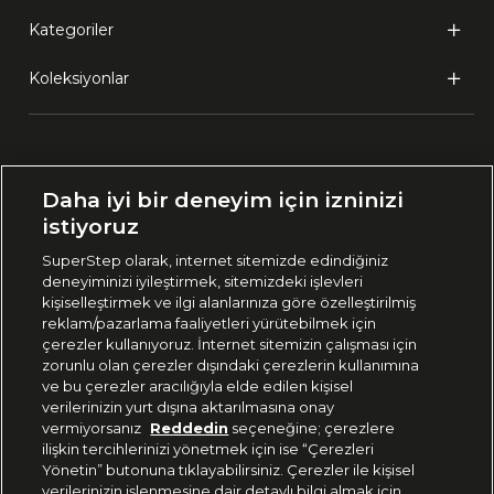
Kategoriler
Koleksiyonlar
Ülke Seçimi:
Daha iyi bir deneyim için izninizi
🇹🇷
Türkiye
istiyoruz
SuperStep olarak, internet sitemizde edindiğiniz
deneyiminizi iyileştirmek, sitemizdeki işlevleri
444 37 36
kişiselleştirmek ve ilgi alanlarınıza göre özelleştirilmiş
reklam/pazarlama faaliyetleri yürütebilmek için
çerezler kullanıyoruz. İnternet sitemizin çalışması için
zorunlu olan çerezler dışındaki çerezlerin kullanımına
Uygulamadan Takip Edin
ve bu çerezler aracılığıyla elde edilen kişisel
verilerinizin yurt dışına aktarılmasına onay
vermiyorsanız
Reddedin
seçeneğine; çerezlere
ilişkin tercihlerinizi yönetmek için ise “Çerezleri
Yönetin” butonuna tıklayabilirsiniz. Çerezler ile kişisel
verilerinizin işlenmesine dair detaylı bilgi almak için