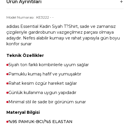
Ürün Ayrıntıları
Model Numarası :
KE3222
-
-
adidas Essential Kadın Siyah T?Shirt, sade ve zamansız
çizgileriyle gardırobunun vazgeçilmez parçası olmaya
adaydır. Nefes alabilir kumaşı ve rahat yapısıyla gün boyu
konfor sunar
Teknik Özellikler
Siyah ton farklı kombinlerle uyum sağlar
Pamuklu kumaş hafif ve yumuşaktır
Rahat kesim özgür hareket sağlar
Günlük kullanıma uygun yapıdadır
Minimal stil ile sade bir görünüm sunar
Materyal Bilgisi
%95 PAMUK-BCI/%5 ELASTAN