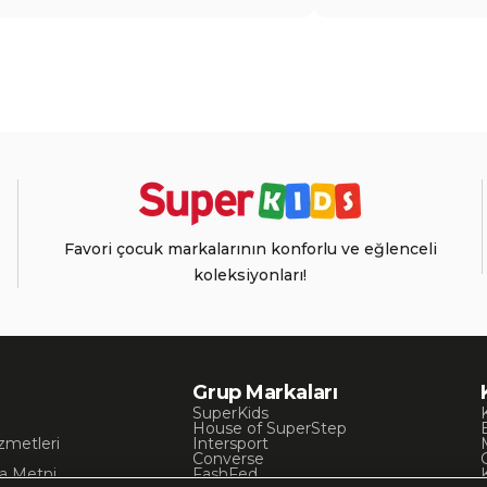
Favori çocuk markalarının konforlu ve eğlenceli
koleksiyonları!
Grup Markaları
SuperKids
House of SuperStep
zmetleri
Intersport
Converse
a Metni
FashFed