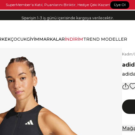
APP'e Özel Seçili Ürünlerde %15 İndirim! Kupon Kodu: APP15
Üye Ol
SuperMember'a Katıl, Puanlarını Biriktir, Hediye Çeki Kazan!
Siparişin 1-3 iş günü içerisinde kargoya verilecektir.
RKEK
ÇOCUK
GİYİM
MARKALAR
İNDİRİM
TREND MODELLER
K
adın
/
adid
adida
Mağa