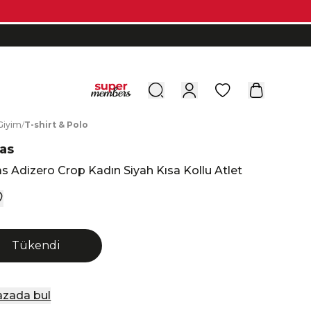
0
G
iyim
/
T
-shirt
&
P
olo
as
s Adizero Crop Kadın Siyah Kısa Kollu Atlet
Tükendi
zada bul