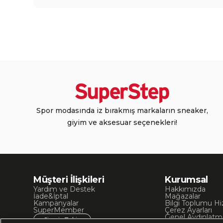
Spor modasında iz bırakmış markaların sneaker,
giyim ve aksesuar seçenekleri!
Müşteri İlişkileri
Kurumsal
Yardım ve Destek
Hakkımızda
İade&İptal
Mağazalar
Kampanyalar
Bilgi Toplumu Hi
SuperMember
Çerez Ayarları
Genel Aydınlatm
Sipariş Takip