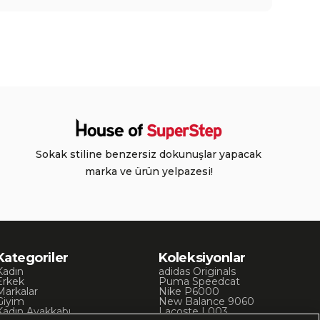
Sokak stiline benzersiz dokunuşlar yapacak
marka ve ürün yelpazesi!
Kategoriler
Koleksiyonlar
Kadın
adidas Originals
Erkek
Puma Speedcat
Markalar
Nike P6000
Giyim
New Balance 9060
Kadın Ayakkabı
Lacoste L003