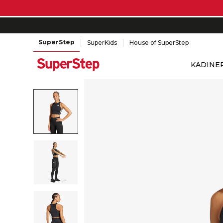
SuperStep
SuperKids
House of SuperStep
KADIN
E