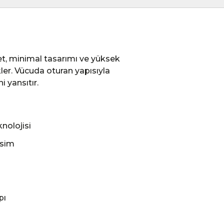
et, minimal tasarımı ve yüksek
er. Vücuda oturan yapısıyla
 yansıtır.
nolojisi
esim
pı