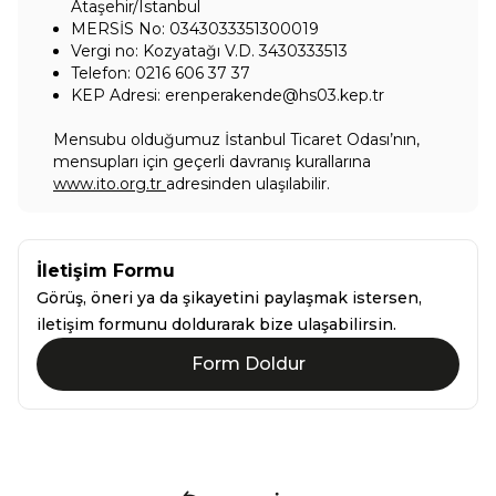
Ataşehir/Istanbul
MERSİS No: 0343033351300019
Vergi no: Kozyatağı V.D. 3430333513
Telefon: 0216 606 37 37
KEP Adresi: erenperakende@hs03.kep.tr
Mensubu olduğumuz İstanbul Ticaret Odası’nın,
mensupları için geçerli davranış kurallarına
www.ito.org.tr
adresinden ulaşılabilir.
İletişim Formu
Görüş, öneri ya da şikayetini paylaşmak istersen,
iletişim formunu doldurarak bize ulaşabilirsin.
Form Doldur