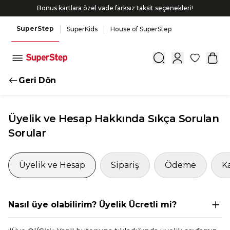
Bonus kartlara özel vade farksız taksit seçenekleri!
SuperStep
SuperKids
House of SuperStep
0
Geri Dön
Üyelik ve Hesap
Hakkında
Sıkça Sorulan
Sorular
Üyelik ve Hesap
Sipariş
Ödeme
K
Nasıl üye olabilirim? Üyelik Ücretli mi?