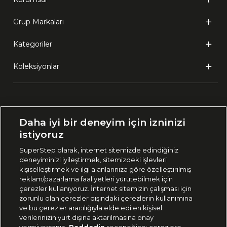
Grup Markaları
Kategoriler
Koleksiyonlar
Ülke Seçimi:
Daha iyi bir deneyim için izninizi
🇹🇷
Türkiye
istiyoruz
SuperStep olarak, internet sitemizde edindiğiniz
deneyiminizi iyileştirmek, sitemizdeki işlevleri
444 37 36
kişiselleştirmek ve ilgi alanlarınıza göre özelleştirilmiş
reklam/pazarlama faaliyetleri yürütebilmek için
çerezler kullanıyoruz. İnternet sitemizin çalışması için
zorunlu olan çerezler dışındaki çerezlerin kullanımına
Uygulamadan Takip Edin
ve bu çerezler aracılığıyla elde edilen kişisel
verilerinizin yurt dışına aktarılmasına onay