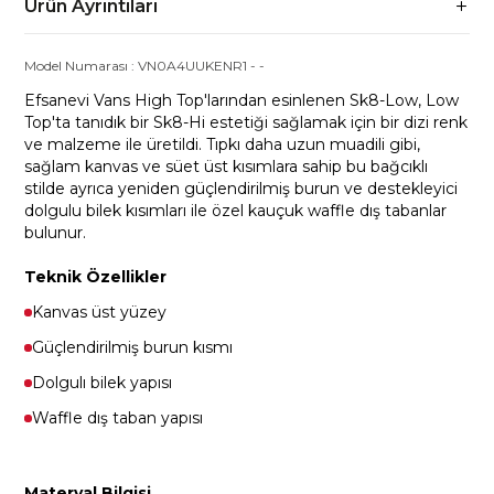
Ürün Ayrıntıları
Model Numarası :
VN0A4UUKENR1
-
-
Efsanevi Vans High Top'larından esinlenen Sk8-Low, Low
Top'ta tanıdık bir Sk8-Hi estetiği sağlamak için bir dizi renk
ve malzeme ile üretildi. Tıpkı daha uzun muadili gibi,
sağlam kanvas ve süet üst kısımlara sahip bu bağcıklı
stilde ayrıca yeniden güçlendirilmiş burun ve destekleyici
dolgulu bilek kısımları ile özel kauçuk waffle dış tabanlar
bulunur.
Teknik Özellikler
Kanvas üst yüzey
Güçlendirilmiş burun kısmı
Dolgulı bilek yapısı
Waffle dış taban yapısı
Materyal Bilgisi