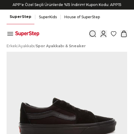
APP'e Özel Seçili Ürünlerde %15 İndirim! Kupon Kodu: APP15
SuperStep
SuperKids
House of SuperStep
0
E
rkek
/
A
yakkabı
/
S
por
A
yakkabı
&
S
neaker