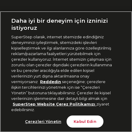
Ülke Seçimi:
Daha iyi bir deneyim için izninizi
🇹🇷
Türkiye
istiyoruz
SuperStep olarak, internet sitemizde edindiğiniz
deneyiminizi iyileştirmek, sitemizdeki işlevleri
444 37 36
kişiselleştirmek ve ilgi alanlarınıza göre özelleştirilmiş
reklam/pazarlama faaliyetleri yürütebilmek için
çerezler kullanıyoruz. İnternet sitemizin çalışması için
zorunlu olan çerezler dışındaki çerezlerin kullanımına
Uygulamadan Takip Edin
ve bu çerezler aracılığıyla elde edilen kişisel
verilerinizin yurt dışına aktarılmasına onay
vermiyorsanız
Reddedin
seçeneğine; çerezlere
ilişkin tercihlerinizi yönetmek için ise “Çerezleri
Yönetin” butonuna tıklayabilirsiniz. Çerezler ile kişisel
verilerinizin işlenmesine dair detaylı bilgi almak için
Bizi Takip Edin
SuperStep Website Çerez Politikamızı
ziyaret
edebilirsiniz.
Tükendi
Çerezleri Yönetin
Kabul Edin