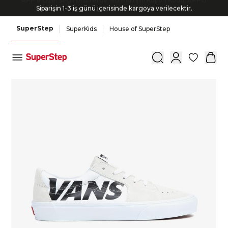
Siparişin 1-3 iş günü içerisinde kargoya verilecektir.
SuperStep
SuperKids
House of SuperStep
0