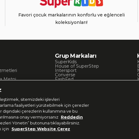
Favori çocuk markalarının konforlu ve eğlenceli
koleksiyonları!
Grup Markaları
SuperKids
House of SuperStep
zmetleri
Intersport
Converse
a Metni
FashFed
ı
Lacoste
Gant
z
Nautica
Occassion
eştirmek, sitemizdeki işlevleri
UNITED4
zarlama faaliyetleri yürütebilmek için çerezler
er dışındaki çerezlerin kullanımına ve bu
aktarılmasına onay vermiyorsanız
Reddedin
ezleri Yönetin” butonuna tıklayabilirsiniz.
k için
SuperStep Website Çerez