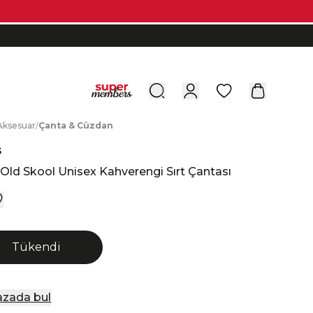
0
A
ksesuar
/
Ç
anta
&
C
üzdan
s
Old Skool Unisex Kahverengi Sırt Çantası
Tükendi
zada bul