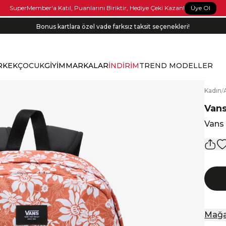
Üye Ol
SuperMember'a Katıl, Puanlarını Biriktir, Hediye Çeki Kazan!
Bonus kartlara özel vade farksız taksit seçenekleri!
RKEK
ÇOCUK
GİYİM
MARKALAR
İNDİRİM
TREND MODELLER
K
adın
/
Van
Vans 
Mağa