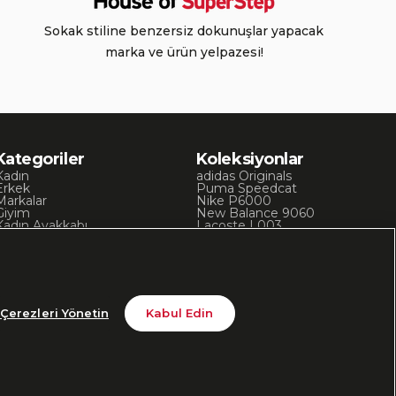
Sokak stiline benzersiz dokunuşlar yapacak
marka ve ürün yelpazesi!
Kategoriler
Koleksiyonlar
Kadın
adidas Originals
Erkek
Puma Speedcat
Markalar
Nike P6000
Giyim
New Balance 9060
Kadın Ayakkabı
Lacoste L003
Kadın Giyim
Skechers D’Lites
Erkek Ayakkabı
Chuck 70
Erkek Giyim
Converse Chuck Taylor
Çerezleri Yönetin
Kabul Edin