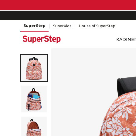
SuperStep
SuperKids
House of SuperStep
KADIN
E