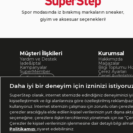
Spor modasında iz bırakmış markaların sneaker,
giyim ve aksesuar seçenekleri!
Müşteri İlişkileri
Kurumsal
Yardım ve Destek
Hakkımızda
İade&İptal
Mağazalar
Kampanyalar
Bilgi Toplumu Hi
SuperMember
Çerez Ayarları
Genel Aydınlatm
Sipariş Takip
Kullanım Koşullar
Site Haritası
Daha iyi bir deneyim için izninizi istiyoru
İşlem Rehberi
SuperStep olarak, internet sitemizde edindiğiniz deneyiminizi iyil
kişiselleştirmek ve ilgi alanlarınıza göre özelleştirilmiş reklam/pa
kullanıyoruz. İnternet sitemizin çalışması için zorunlu olan çerezl
çerezler aracılığıyla elde edilen kişisel verilerinizin yurt dışına 
seçeneğine; çerezlere ilişkin tercihlerinizi yönetmek için ise “Çer
Çerezler ile kişisel verilerinizin işlenmesine dair detaylı bilgi alma
Politikamızı
ziyaret edebilirsiniz.