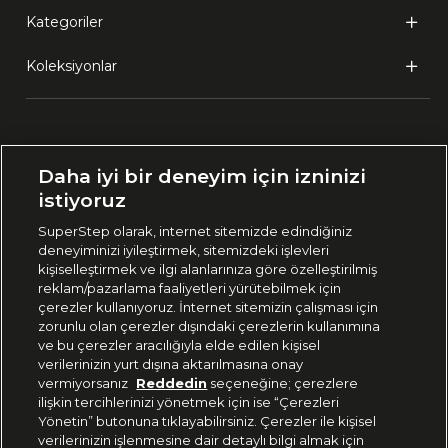
Kategoriler
Koleksiyonlar
Ülke Seçimi:
Daha iyi bir deneyim için izninizi
🇹🇷
Türkiye
istiyoruz
SuperStep olarak, internet sitemizde edindiğiniz
deneyiminizi iyileştirmek, sitemizdeki işlevleri
444 37 36
kişiselleştirmek ve ilgi alanlarınıza göre özelleştirilmiş
reklam/pazarlama faaliyetleri yürütebilmek için
çerezler kullanıyoruz. İnternet sitemizin çalışması için
zorunlu olan çerezler dışındaki çerezlerin kullanımına
Uygulamadan Takip Edin
ve bu çerezler aracılığıyla elde edilen kişisel
verilerinizin yurt dışına aktarılmasına onay
vermiyorsanız
Reddedin
seçeneğine; çerezlere
ilişkin tercihlerinizi yönetmek için ise “Çerezleri
Yönetin” butonuna tıklayabilirsiniz. Çerezler ile kişisel
verilerinizin işlenmesine dair detaylı bilgi almak için