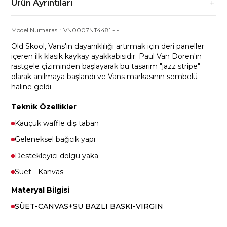
Ürün Ayrıntıları
Model Numarası :
VN0007NT4481
-
-
Old Skool, Vans'ın dayanıklılığı artırmak için deri paneller
içeren ilk klasik kaykay ayakkabısıdır. Paul Van Doren'ın
rastgele çiziminden başlayarak bu tasarım "jazz stripe"
olarak anılmaya başlandı ve Vans markasının sembolü
haline geldi.
Teknik Özellikler
Kauçuk waffle dış taban
Geleneksel bağcık yapı
Destekleyici dolgu yaka
Süet - Kanvas
Materyal Bilgisi
SÜET-CANVAS+SU BAZLI BASKI-VIRGIN