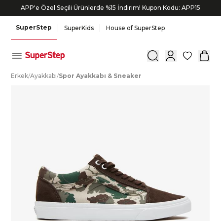
APP'e Özel Seçili Ürünlerde %15 İndirim! Kupon Kodu: APP15
Bonus kartlara özel vade farksız taksit seçenekleri!
SuperStep
SuperKids
House of SuperStep
0
E
rkek
/
A
yakkabı
/
S
por
A
yakkabı
&
S
neaker