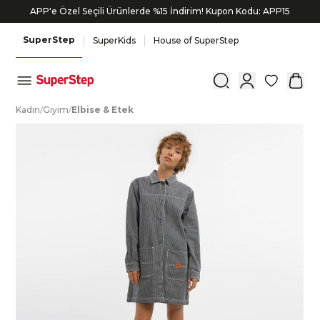
APP'e Özel Seçili Ürünlerde %15 İndirim! Kupon Kodu: APP15
SuperStep
SuperKids
House of SuperStep
0
K
adın
/
G
iyim
/
E
lbise
&
E
tek