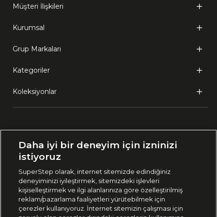
Müşteri İlişkileri
Kurumsal
Grup Markaları
Kategoriler
Koleksiyonlar
Ülke Seçimi:
Daha iyi bir deneyim için izninizi
🇹🇷
Türkiye
istiyoruz
SuperStep olarak, internet sitemizde edindiğiniz
deneyiminizi iyileştirmek, sitemizdeki işlevleri
444 37 36
kişiselleştirmek ve ilgi alanlarınıza göre özelleştirilmiş
reklam/pazarlama faaliyetleri yürütebilmek için
çerezler kullanıyoruz. İnternet sitemizin çalışması için