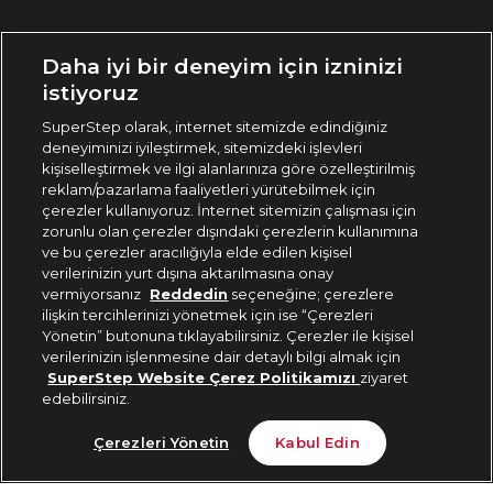
Ülke Seçimi:
Daha iyi bir deneyim için izninizi
🇹🇷
Türkiye
istiyoruz
SuperStep olarak, internet sitemizde edindiğiniz
deneyiminizi iyileştirmek, sitemizdeki işlevleri
444 37 36
kişiselleştirmek ve ilgi alanlarınıza göre özelleştirilmiş
reklam/pazarlama faaliyetleri yürütebilmek için
çerezler kullanıyoruz. İnternet sitemizin çalışması için
zorunlu olan çerezler dışındaki çerezlerin kullanımına
Uygulamadan Takip Edin
ve bu çerezler aracılığıyla elde edilen kişisel
verilerinizin yurt dışına aktarılmasına onay
vermiyorsanız
Reddedin
seçeneğine; çerezlere
ilişkin tercihlerinizi yönetmek için ise “Çerezleri
Yönetin” butonuna tıklayabilirsiniz. Çerezler ile kişisel
verilerinizin işlenmesine dair detaylı bilgi almak için
Bizi Takip Edin
SuperStep Website Çerez Politikamızı
ziyaret
edebilirsiniz.
Tükendi
Çerezleri Yönetin
Kabul Edin