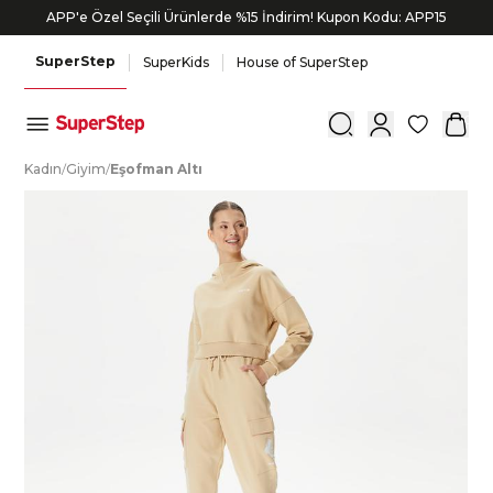
APP'e Özel Seçili Ürünlerde %15 İndirim! Kupon Kodu: APP15
Bonus kartlara özel vade farksız taksit seçenekleri!
SuperStep
SuperKids
House of SuperStep
0
K
adın
/
G
iyim
/
E
şofman
A
ltı