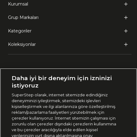
Kurumsal
Grup Markaları
Kategoriler
Koleksiyonlar
Ülke Seçimi:
Daha iyi bir deneyim için izninizi
🇹🇷
Türkiye
istiyoruz
SuperStep olarak, internet sitemizde edindiğiniz
deneyiminizi iyileştirmek, sitemizdeki işlevleri
444 37 36
kişiselleştirmek ve ilgi alanlarınıza göre özelleştirilmiş
reklam/pazarlama faaliyetleri yürütebilmek için
çerezler kullanıyoruz. İnternet sitemizin çalışması için
zorunlu olan çerezler dışındaki çerezlerin kullanımına
Uygulamadan Takip Edin
ve bu çerezler aracılığıyla elde edilen kişisel
verilerinizin yurt dışına aktarılmasına onay