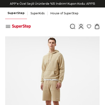
APP'e Özel Seçili Ürünlerde %15 İndirim! Kupon Kodu: APP15
SuperStep
SuperKids
House of SuperStep
0