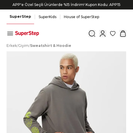
APP'e Özel Seçili Ürünlerde %15 İndirim! Kupon Kodu: APP15
SuperStep
SuperKids
House of SuperStep
0
E
rkek
/
G
iyim
/
S
weatshirt
&
H
oodie