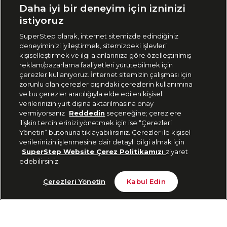
Daha iyi bir deneyim için izninizi
🇹🇷
Türkiye
istiyoruz
SuperStep olarak, internet sitemizde edindiğiniz
deneyiminizi iyileştirmek, sitemizdeki işlevleri
444 37 36
kişiselleştirmek ve ilgi alanlarınıza göre özelleştirilmiş
reklam/pazarlama faaliyetleri yürütebilmek için
çerezler kullanıyoruz. İnternet sitemizin çalışması için
zorunlu olan çerezler dışındaki çerezlerin kullanımına
Uygulamadan Takip Edin
ve bu çerezler aracılığıyla elde edilen kişisel
verilerinizin yurt dışına aktarılmasına onay
vermiyorsanız
Reddedin
seçeneğine; çerezlere
ilişkin tercihlerinizi yönetmek için ise “Çerezleri
Yönetin” butonuna tıklayabilirsiniz. Çerezler ile kişisel
verilerinizin işlenmesine dair detaylı bilgi almak için
Bizi Takip Edin
SuperStep Website Çerez Politikamızı
ziyaret
edebilirsiniz.
Tükendi
Çerezleri Yönetin
Kabul Edin