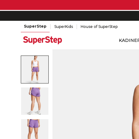
SuperStep
SuperKids
House of SuperStep
KADIN
E