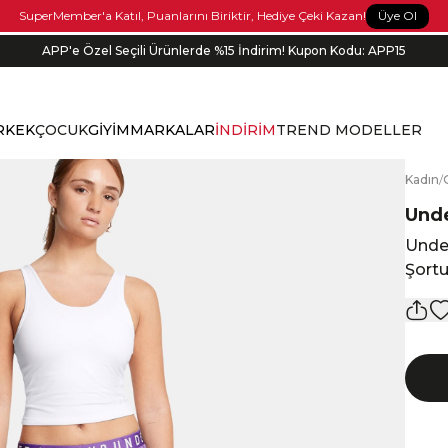
Üye Ol
SuperMember'a Katıl, Puanlarını Biriktir, Hediye Çeki Kazan!
APP'e Özel Seçili Ürünlerde %15 İndirim! Kupon Kodu: APP15
RKEK
ÇOCUK
GİYİM
MARKALAR
İNDİRİM
TREND MODELLER
K
adın
/
Und
Unde
Şort