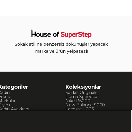
Sokak stiline benzersiz dokunuşlar yapacak
marka ve ürün yelpazesi!
Kategoriler
Koleksiyonlar
Kadın
adidas Originals
Erkek
Puma Speedcat
Markalar
Nike P6000
Giyim
New Balance 9060
Kadın Ayakkabı
Lacoste L003
Kadın Giyim
Skechers D’Lites
Erkek Ayakkabı
Chuck 70
Erkek Giyim
Converse Chuck Taylor