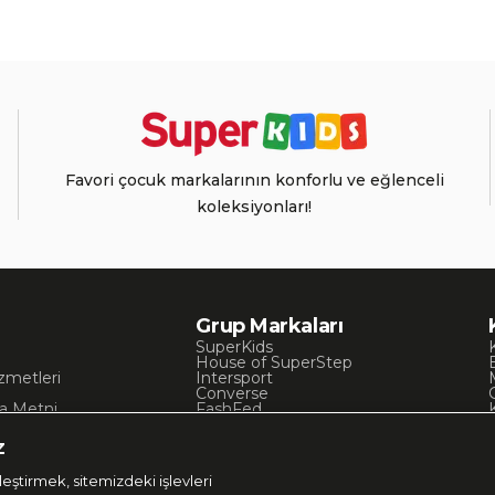
Favori çocuk markalarının konforlu ve eğlenceli
koleksiyonları!
Grup Markaları
SuperKids
House of SuperStep
zmetleri
Intersport
Converse
a Metni
FashFed
ı
Lacoste
Gant
z
Nautica
Occassion
eştirmek, sitemizdeki işlevleri
UNITED4