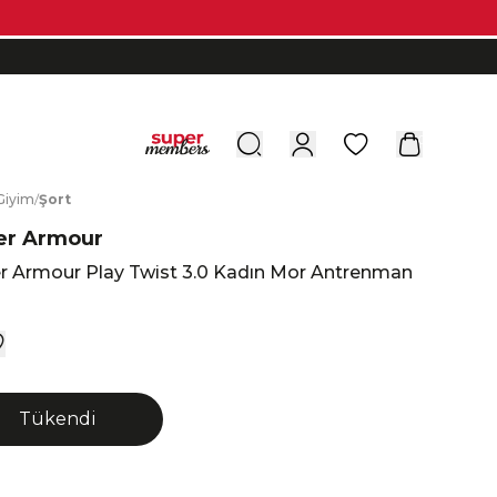
0
G
iyim
/
Ş
ort
er Armour
r Armour Play Twist 3.0 Kadın Mor Antrenman
u
Tükendi