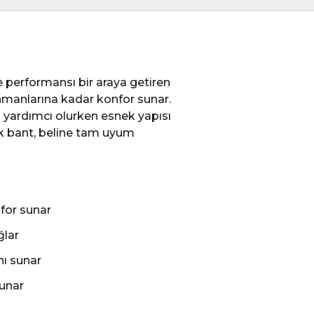
e performansı bir araya getiren
enmanlarına kadar konfor sunar.
 yardımcı olurken esnek yapısı
ik bant, beline tam uyum
nfor sunar
ğlar
nı sunar
sunar