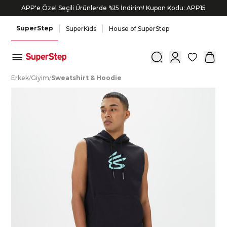
APP'e Özel Seçili Ürünlerde %15 İndirim! Kupon Kodu: APP15
Bonus kartlara özel vade farksız taksit seçenekleri!
SuperStep
SuperKids
House of SuperStep
0
E
rkek
/
G
iyim
/
S
weatshirt
&
H
oodie