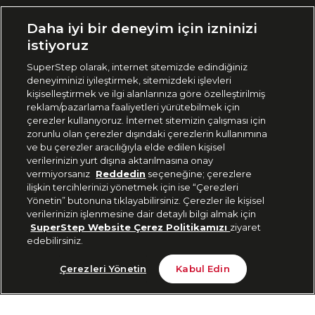
Ülke Seçimi:
Daha iyi bir deneyim için izninizi
🇹🇷
Türkiye
istiyoruz
SuperStep olarak, internet sitemizde edindiğiniz
deneyiminizi iyileştirmek, sitemizdeki işlevleri
444 37 36
kişiselleştirmek ve ilgi alanlarınıza göre özelleştirilmiş
reklam/pazarlama faaliyetleri yürütebilmek için
çerezler kullanıyoruz. İnternet sitemizin çalışması için
zorunlu olan çerezler dışındaki çerezlerin kullanımına
Uygulamadan Takip Edin
ve bu çerezler aracılığıyla elde edilen kişisel
verilerinizin yurt dışına aktarılmasına onay
vermiyorsanız
Reddedin
seçeneğine; çerezlere
ilişkin tercihlerinizi yönetmek için ise “Çerezleri
Yönetin” butonuna tıklayabilirsiniz. Çerezler ile kişisel
verilerinizin işlenmesine dair detaylı bilgi almak için
Bizi Takip Edin
SuperStep Website Çerez Politikamızı
ziyaret
edebilirsiniz.
Tükendi
Çerezleri Yönetin
Kabul Edin