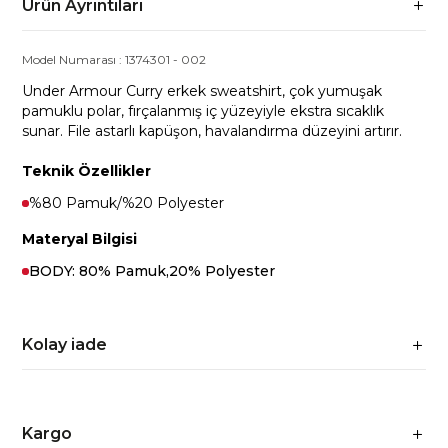
Ürün Ayrıntıları
Model Numarası :
1374301
-
002
Under Armour Curry erkek sweatshirt, çok yumuşak
pamuklu polar, fırçalanmış iç yüzeyiyle ekstra sıcaklık
sunar. File astarlı kapüşon, havalandırma düzeyini artırır.
Teknik Özellikler
%80 Pamuk/%20 Polyester
Materyal Bilgisi
BODY: 80% Pamuk,20% Polyester
Kolay iade
Kargo