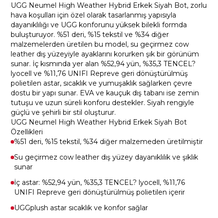
UGG Neumel High Weather Hybrid Erkek Siyah Bot, zorlu
hava koşulları için özel olarak tasarlanmış yapısıyla
dayanıklılığı ve UGG konforunu yüksek bilekli formda
buluşturuyor. %51 deri, %15 tekstil ve %34 diğer
malzemelerden üretilen bu model, su geçirmez cow
leather dış yüzeyiyle ayaklarını korurken şık bir görünüm
sunar. İç kısmında yer alan %52,94 yün, %35,3 TENCEL?
lyocell ve %11,76 UNIFI Repreve geri dönüştürülmüş
polietilen astar, sıcaklık ve yumuşaklık sağlarken çevre
dostu bir yapı sunar. EVA ve kauçuk dış tabanı ise zemin
tutuşu ve uzun süreli konforu destekler. Siyah rengiyle
güçlü ve şehirli bir stil oluşturur.
UGG Neumel High Weather Hybrid Erkek Siyah Bot
Özellikleri
%51 deri, %15 tekstil, %34 diğer malzemeden üretilmiştir
Su geçirmez cow leather dış yüzey dayanıklılık ve şıklık
sunar
İç astar: %52,94 yün, %35,3 TENCEL? lyocell, %11,76
UNIFI Repreve geri dönüştürülmüş polietilen içerir
UGGplush astar sıcaklık ve konfor sağlar