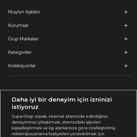
Müşteri İlişkileri
Kurumsal
Grup Markaları
Kategoriler
Koleksiyonlar
Ülke Seçimi:
Daha iyi bir deneyim için izninizi
🇹🇷
Türkiye
istiyoruz
SuperStep olarak, internet sitemizde edindiğiniz
deneyiminizi iyileştirmek, sitemizdeki işlevleri
444 37 36
kişiselleştirmek ve ilgi alanlarınıza göre özelleştirilmiş
reklam/pazarlama faaliyetleri yürütebilmek için