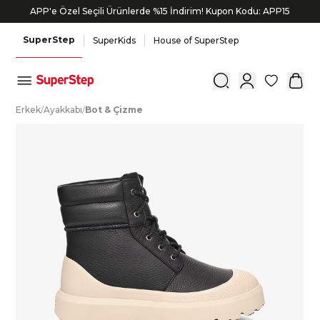
APP'e Özel Seçili Ürünlerde %15 İndirim! Kupon Kodu: APP15
SuperStep
SuperKids
House of SuperStep
0
E
rkek
/
A
yakkabı
/
B
ot
&
Ç
izme