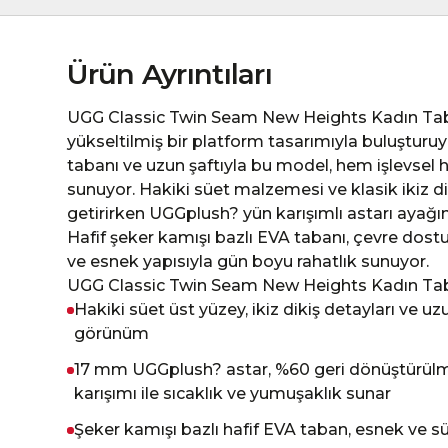
Ürün Ayrıntıları
UGG Classic Twin Seam New Heights Kadın Taba
yükseltilmiş bir platform tasarımıyla buluşturuyor
tabanı ve uzun şaftıyla bu model, hem işlevsel
sunuyor. Hakiki süet malzemesi ve klasik ikiz dik
getirirken UGGplush? yün karışımlı astarı ayağın
Hafif şeker kamışı bazlı EVA tabanı, çevre dost
ve esnek yapısıyla gün boyu rahatlık sunuyor.
UGG Classic Twin Seam New Heights Kadın Taba
Hakiki süet üst yüzey, ikiz dikiş detayları ve uzu
görünüm
17 mm UGGplush? astar, %60 geri dönüştürül
karışımı ile sıcaklık ve yumuşaklık sunar
Şeker kamışı bazlı hafif EVA taban, esnek ve sü