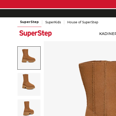
SuperStep
SuperKids
House of SuperStep
KADIN
E