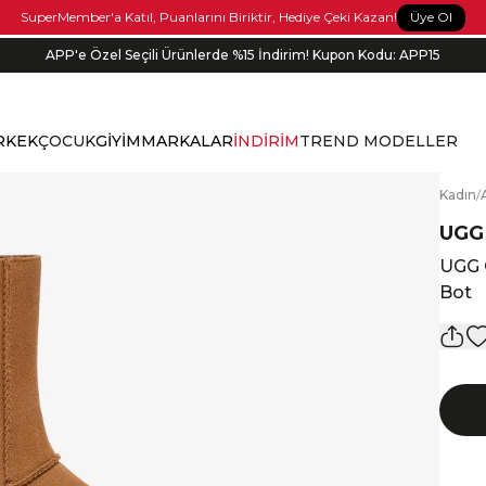
Üye Ol
SuperMember'a Katıl, Puanlarını Biriktir, Hediye Çeki Kazan!
APP'e Özel Seçili Ürünlerde %15 İndirim! Kupon Kodu: APP15
RKEK
ÇOCUK
GİYİM
MARKALAR
İNDİRİM
TREND MODELLER
K
adın
/
UGG
UGG 
Bot