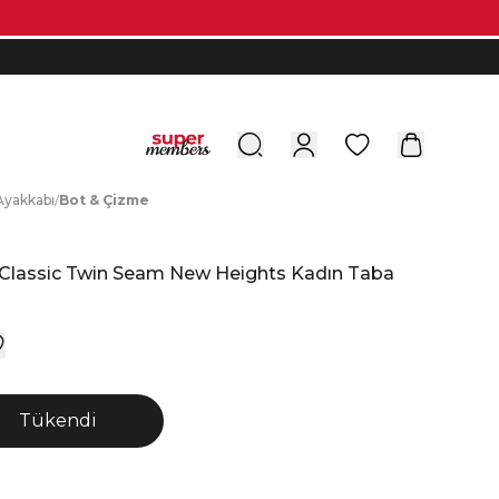
0
A
yakkabı
/
B
ot
&
Ç
izme
Classic Twin Seam New Heights Kadın Taba
Tükendi