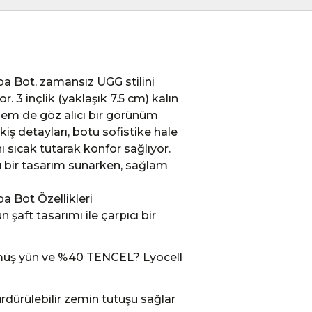
 Bot, zamansız UGG stilini
. 3 inçlik (yaklaşık 7.5 cm) kalın
 hem de göz alıcı bir görünüm
iş detayları, botu sofistike hale
ı sıcak tutarak konfor sağlıyor.
u bir tasarım sunarken, sağlam
 Bot Özellikleri
n şaft tasarımı ile çarpıcı bir
müş yün ve %40 TENCEL? Lyocell
rdürülebilir zemin tutuşu sağlar