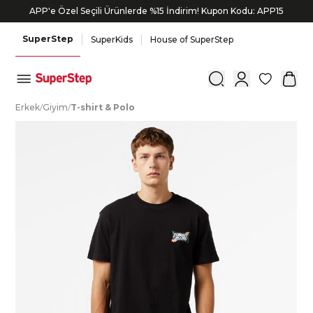
APP'e Özel Seçili Ürünlerde %15 İndirim! Kupon Kodu: APP15
SuperStep
SuperKids
House of SuperStep
0
E
rkek
/
G
iyim
/
T
-shirt
&
P
olo