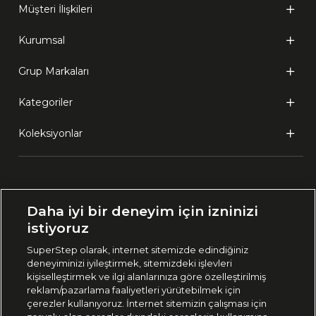
Müşteri İlişkileri
Kurumsal
Grup Markaları
Kategoriler
Koleksiyonlar
Ülke Seçimi:
Daha iyi bir deneyim için izninizi
🇹🇷
Türkiye
istiyoruz
SuperStep olarak, internet sitemizde edindiğiniz
deneyiminizi iyileştirmek, sitemizdeki işlevleri
444 37 36
kişiselleştirmek ve ilgi alanlarınıza göre özelleştirilmiş
reklam/pazarlama faaliyetleri yürütebilmek için
çerezler kullanıyoruz. İnternet sitemizin çalışması için