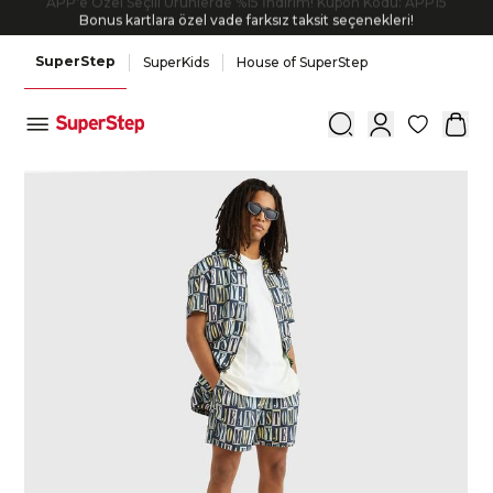
Bonus kartlara özel vade farksız taksit seçenekleri!
SuperStep
SuperKids
House of SuperStep
0