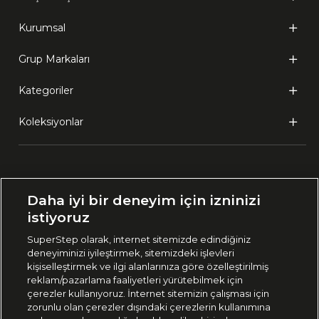
Kurumsal
Grup Markaları
Kategoriler
Koleksiyonlar
Ülke Seçimi:
Daha iyi bir deneyim için izninizi
🇹🇷
Türkiye
istiyoruz
SuperStep olarak, internet sitemizde edindiğiniz
deneyiminizi iyileştirmek, sitemizdeki işlevleri
444 37 36
kişiselleştirmek ve ilgi alanlarınıza göre özelleştirilmiş
reklam/pazarlama faaliyetleri yürütebilmek için
çerezler kullanıyoruz. İnternet sitemizin çalışması için
zorunlu olan çerezler dışındaki çerezlerin kullanımına
Uygulamadan Takip Edin