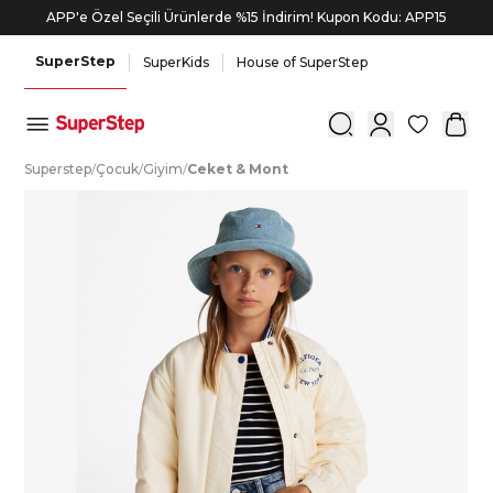
APP'e Özel Seçili Ürünlerde %15 İndirim! Kupon Kodu: APP15
SuperStep
SuperKids
House of SuperStep
0
S
uperstep
/
Ç
ocuk
/
G
iyim
/
C
eket
&
M
ont